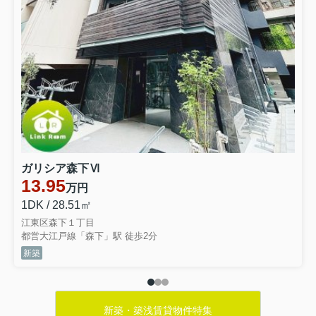
ガリシア森下Ⅵ
13.95
万円
1DK / 28.51㎡
江東区森下１丁目
都営大江戸線「森下」駅 徒歩2分
新築
新築・築浅賃貸物件特集