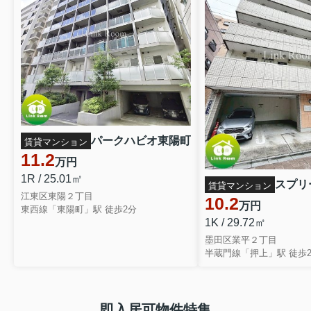
パークハビオ東陽町
賃貸マンション
11.2
万円
1R / 25.01㎡
スプリ
賃貸マンション
江東区東陽２丁目
10.2
万円
東西線「東陽町」駅 徒歩2分
1K / 29.72㎡
墨田区業平２丁目
半蔵門線「押上」駅 徒歩
即入居可物件特集