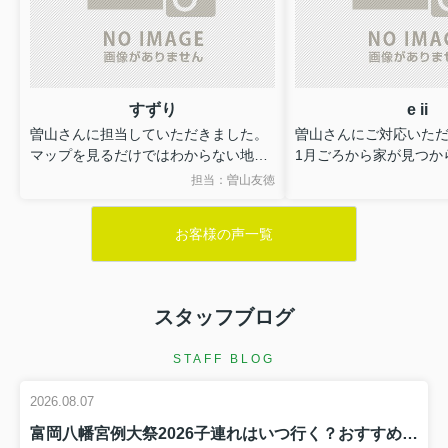
すずり
e ii
曽山さんに担当していただきました。
曽山さんにご対応いた
マップを見るだけではわからない地域
1月ごろから家が見つか
の治安や住みやすさなどを教えていた
りましたが、理想通り
担当：曽山友徳
だけたり、女性好みの物件を紹介して
てくださりました…！
いただけたりしたおかげで、安心感・
最後の鍵の受け渡し以
お客様の声一覧
納得感を持って物件を決めることがで
ラインやLINEでのご連
きました。
ても迅速かつ丁寧にす
接客やメッセージでの対応もとても丁
をくださるので、安心
寧でした。
た。
スタッフブログ
初めての一人暮らし、こちらにお願い
長年不動産にお勤めさ
してよかったです。
とで、知識も豊富で色
STAFF BLOG
ありがとうございました！
乗ってくださります。
また家を探すときはぜ
2026.08.07
す！
富岡八幡宮例大祭2026子連れはいつ行く？おすすめ時間帯と混雑回避のコツ