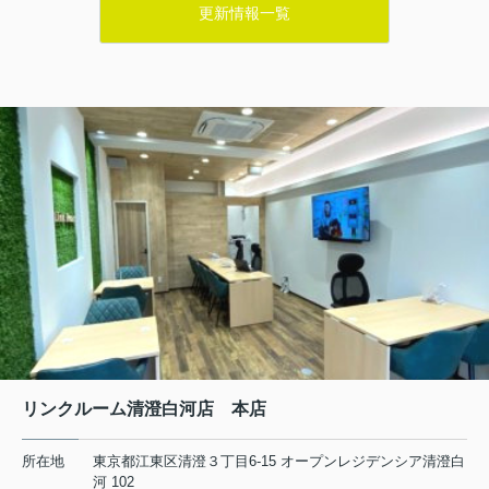
更新情報一覧
≪清澄白河店・門前仲町店≫ 8/13（木）～8/15（土）
ご不便・ご迷惑をお掛けしますが、何卒宜しくお願い申
し上げます。
2026.07.31
江東区でドラマ聖地巡礼を満喫しよ
う！ロケ地マップで街歩きと暮...
お気に入りのドラマのあの場面を、自
分の足でたどってみたいと感じたこと
はありませんか。江東区は、水辺の景
観や高層ビル、どこか懐かしい下町の
街並みなど、多彩な表情を持つエリア
として、数多くのドラマロケ地に...
2026.07.27
江東区と墨田区の銭湯事情とは？地元
で通えるおすすめスポットを...
リンクルーム清澄白河店 本店
江東区や墨田区の周辺で、仕事帰りや
休日に気軽に立ち寄れる銭湯を探して
所在地
東京都江東区清澄３丁目6-15 オープンレジデンシア清澄白
いませんか。昔ながらの公衆浴場とし
河 102
ての良さを残しながら、サウナや多彩