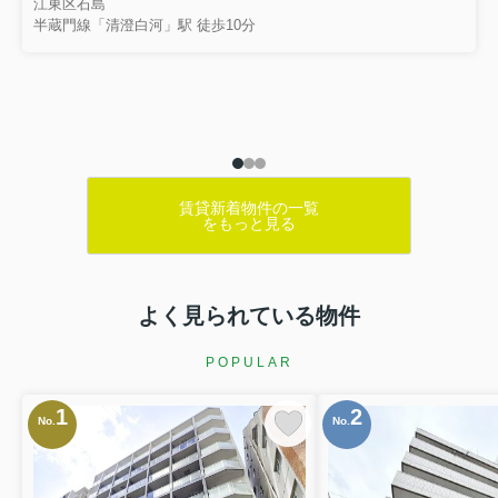
江東区石島
半蔵門線「清澄白河」駅 徒歩10分
賃貸新着物件の一覧
をもっと見る
よく見られている物件
POPULAR
1
2
No.
No.