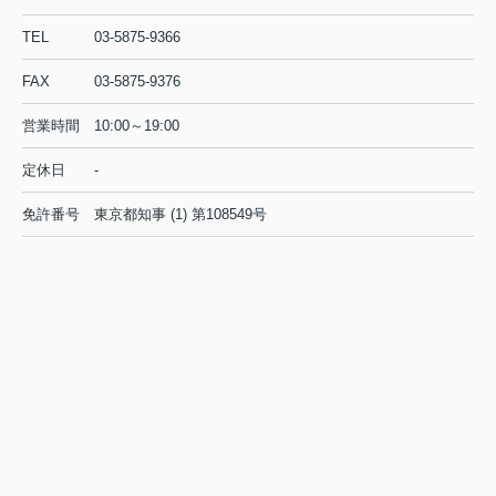
な湯船を備えた銭湯も増えており、今
TEL
03-5875-9366
あらためて注目されています。し...
FAX
03-5875-9376
2026.07.26
城東エリアで花火を楽しむ穴場はど
営業時間
10:00～19:00
こ？2026に行きたいスポッ...
夏の夜空に大きく開く花火を、できる
定休日
-
だけゆったり楽しみたい。そう考えた
時に気になるのが、城東エリア周辺で
免許番号
東京都知事 (1) 第108549号
花火が見える場所や、混雑を少しでも
避けられる穴場スポットではないでし
ょうか。本記事では、2026年...