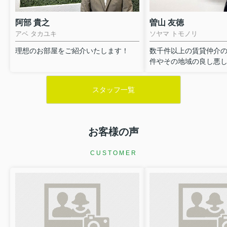
阿部 貴之
曽山 友徳
アベ タカユキ
ソヤマ トモノリ
理想のお部屋をご紹介いたします！
数千件以上の賃貸仲介
件やその地域の良し悪しを
スタッフ一覧
お客様の声
CUSTOMER