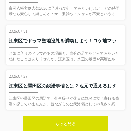
富岡八幡宮例大祭2026に子連れで行ってみたいけれど、どの時間
帯なら安心して楽しめるのか、混雑やアクセスが不安という方は
多いのではないでしょうか。とくに、大きな神輿が担がれる深川
八幡祭りは人出も多く、事前におすすめ時間帯や移動のポイント
を知っておくことで、疲れすぎないお祭り体験につながります。
2026.07.31
この記事では、富岡八幡宮例大祭2026の基本情報や日程をおさえ
江東区でドラマ聖地巡礼を満喫しよう！ロケ地マップで街歩きと暮らしの魅力を発見
つつ、未就学児や小学生と一緒でも比較的動きやすい時間帯や、
モデル滞在プランをわかりやすく解説します。さらに、当日のア
クセス方法や混雑を避けるコツ、雨天時の確認方法までまとめて
お気に入りのドラマのあの場面を、自分の足でたどってみたいと
いますので、読み進めながらご家族に合った過ごし方をイメージ
感じたことはありませんか。江東区は、水辺の景観や高層ビル、
してみてくだ...
どこか懐かしい下町の街並みなど、多彩な表情を持つエリアとし
て、数多くのドラマロケ地に選ばれてきました。そのため、ロケ
地マップを片手に歩くだけで、物語の世界と現実の暮らしが自然
2026.07.27
と重なり合う、不思議な体験ができるのです。この記事では、江
江東区と墨田区の銭湯事情とは？地元で通えるおすすめスポットを紹介
東区でドラマ聖地巡礼を楽しみたい方に向けて、主要エリア別の
ロケ地の楽しみ方や、巡るときのマナー、さらに街の暮らしぶり
を感じる視点まで、分かりやすくご紹介します。週末のちょっと
江東区や墨田区の周辺で、仕事帰りや休日に気軽に立ち寄れる銭
したお出かけから住まい探しの下見を兼ねた散策まで、ぜひ新た
湯を探していませんか。昔ながらの公衆浴場としての良さを残し
な江東区の魅力発見に...
ながら、サウナや多彩な湯船を備えた銭湯も増えており、今あら
ためて注目されています。しかし、初めて利用する方にとって
は、どの銭湯を選べばよいか、持ち物やマナー、料金の目安な
もっと見る
ど、意外と分からないことも多いものです。そこで今回は、江東