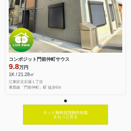
コンポジット門前仲町サウス
9.8
万円
1K / 21.28㎡
江東区古石場１丁目
東西線「門前仲町」駅 徒歩6分
ネット無料賃貸物件特集
をもっと見る