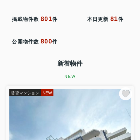
801
81
掲載物件数
件
本日更新
件
800
公開物件数
件
新着物件
NEW
賃貸マンション
NEW