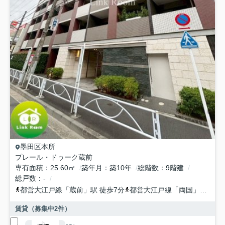
墨田区
本所
プレール・ドゥーク蔵前
専有面積
25.60㎡
築年月
築10年
総階数
9階建
総戸数
-
都営大江戸線
「
蔵前
」駅 徒歩7分
都営大江戸線
「
両国
」駅 徒歩12分
賃貸（募集中
2
件）