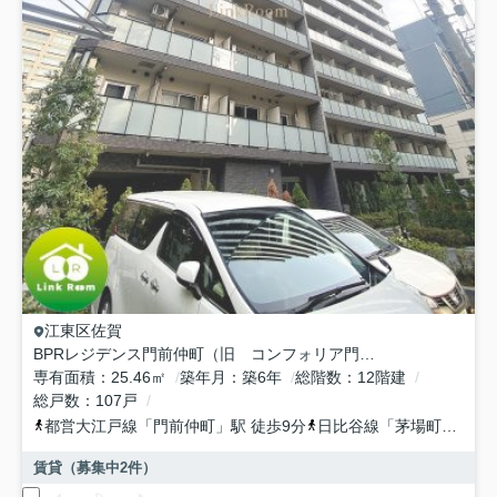
江東区
佐賀
BPRレジデンス門前仲町（旧 コンフォリア門前仲町WEST）
専有面積
25.46㎡
築年月
築6年
総階数
12階建
総戸数
107戸
都営大江戸線
「
門前仲町
」駅 徒歩9分
日比谷線
「
茅場町
」駅 徒
賃貸（募集中
2
件）