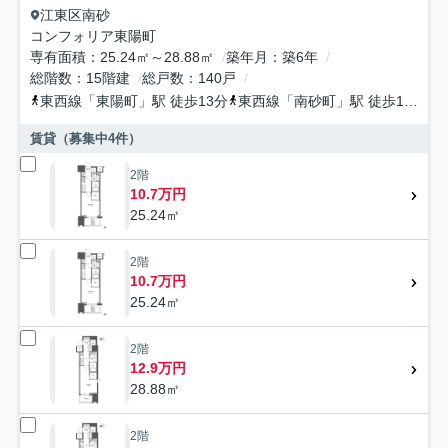
江東区
南砂
コンフォリア東陽町
専有面積
25.24㎡～28.88㎡
築年月
築6年
総階数
15階建
総戸数
140戸
東西線
「
東陽町
」駅 徒歩13分
東西線
「
南砂町
」駅 徒歩14分
賃貸（募集中
4
件）
2階
10.7万円
25.24㎡
2階
10.7万円
25.24㎡
2階
12.9万円
28.88㎡
2階