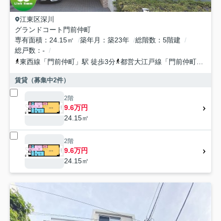
江東区
深川
グランドコート門前仲町
専有面積
24.15㎡
築年月
築23年
総階数
5階建
総戸数
-
東西線
「
門前仲町
」駅 徒歩3分
都営大江戸線
「
門前仲町
」駅 徒
賃貸（募集中
2
件）
2階
9.6万円
24.15㎡
2階
9.6万円
24.15㎡