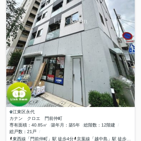
江東区
永代
カナン クロエ 門前仲町
専有面積
40.85㎡
築年月
築5年
総階数
12階建
総戸数
21戸
東西線
「
門前仲町
」駅 徒歩4分
京葉線
「
越中島
」駅 徒歩10分