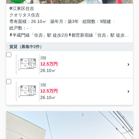
江東区
住吉
クオリタス住吉
専有面積
26.10㎡
築年月
築3年
総階数
9階建
総戸数
-
半蔵門線
「
住吉
」駅 徒歩2分
都営新宿線
「
住吉
」駅 徒歩2分
総
賃貸（募集中
2
件）
3階
12.5万円
26.10㎡
3階
12.5万円
26.10㎡