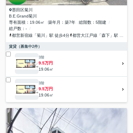
墨田区
菊川
B.E.Grand菊川
専有面積
19.06㎡
築年月
築7年
総階数
5階建
総戸数
-
都営新宿線
「
菊川
」駅 徒歩4分
都営大江戸線
「
森下
」駅 徒歩9分
賃貸（募集中
2
件）
3階
9.5万円
19.06㎡
3階
9.5万円
19.06㎡