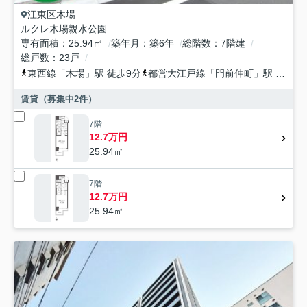
江東区
木場
ルクレ木場親水公園
専有面積
25.94㎡
築年月
築6年
総階数
7階建
総戸数
23戸
東西線
「
木場
」駅 徒歩9分
都営大江戸線
「
門前仲町
」駅 徒歩12分
賃貸（募集中
2
件）
7階
12.7万円
25.94㎡
7階
12.7万円
25.94㎡