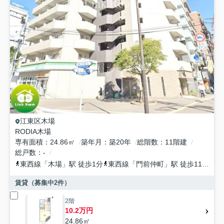
江東区
木場
RODIA木場
専有面積
24.86㎡
築年月
築20年
総階数
11階建
総戸数
-
東西線
「
木場
」駅 徒歩1分
東西線
「
門前仲町
」駅 徒歩11分
東
賃貸（募集中
2
件）
2階
10.2万円
24.86㎡