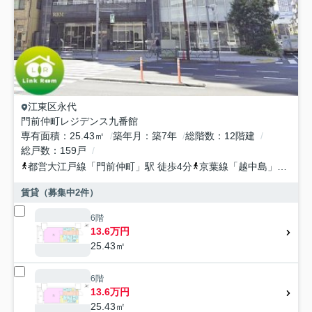
江東区
永代
門前仲町レジデンス九番館
専有面積
25.43㎡
築年月
築7年
総階数
12階建
総戸数
159戸
都営大江戸線
「
門前仲町
」駅 徒歩4分
京葉線
「
越中島
」駅 徒歩10分
賃貸（募集中
2
件）
6階
13.6万円
25.43㎡
6階
13.6万円
25.43㎡