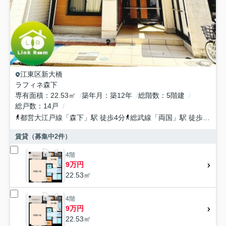
江東区
新大橋
ラフィネ森下
専有面積
22.53㎡
築年月
築12年
総階数
5階建
総戸数
14戸
都営大江戸線
「
森下
」駅 徒歩4分
総武線
「
両国
」駅 徒歩12分
賃貸（募集中
2
件）
4階
9万円
22.53㎡
4階
9万円
22.53㎡