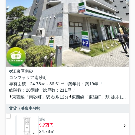
江東区
南砂
コンフォリア南砂町
専有面積
24.78㎡～36.61㎡
築年月
築19年
総階数
20階建
総戸数
211戸
東西線
「
南砂町
」駅 徒歩12分
東西線
「
東陽町
」駅 徒歩17分
賃貸（募集中
4
件）
3階
9.7万円
24.78㎡