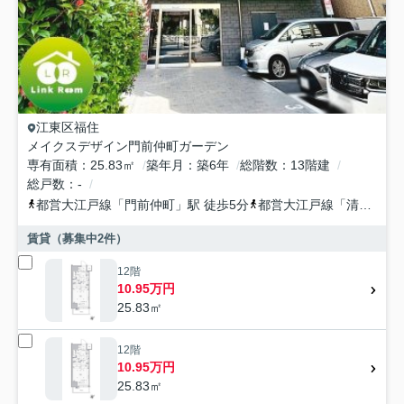
江東区
福住
メイクスデザイン門前仲町ガーデン
専有面積
25.83㎡
築年月
築6年
総階数
13階建
総戸数
-
都営大江戸線
「
門前仲町
」駅 徒歩5分
都営大江戸線
「
清澄白河
賃貸（募集中
2
件）
12階
10.95万円
25.83㎡
12階
10.95万円
25.83㎡