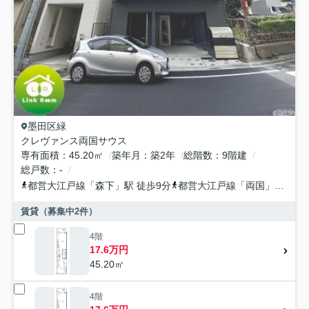
墨田区
緑
クレヴァンス両国サウス
専有面積
45.20㎡
築年月
築2年
総階数
9階建
総戸数
-
都営大江戸線
「
森下
」駅 徒歩9分
都営大江戸線
「
両国
」駅 徒歩9分
賃貸（募集中
2
件）
4階
17.6万円
45.20㎡
4階