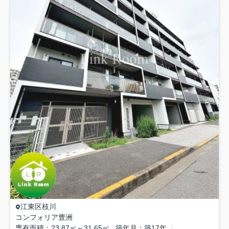
江東区
枝川
コンフォリア豊洲
専有面積
23.87㎡～31.65㎡
築年月
築17年