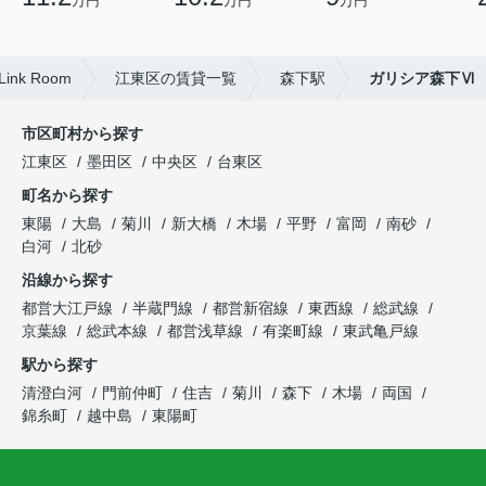
万円
万円
万円
k Room
江東区の賃貸一覧
森下駅
ガリシア森下Ⅵ
市区町村から探す
江東区
墨田区
中央区
台東区
町名から探す
東陽
大島
菊川
新大橋
木場
平野
富岡
南砂
白河
北砂
沿線から探す
都営大江戸線
半蔵門線
都営新宿線
東西線
総武線
京葉線
総武本線
都営浅草線
有楽町線
東武亀戸線
駅から探す
清澄白河
門前仲町
住吉
菊川
森下
木場
両国
錦糸町
越中島
東陽町