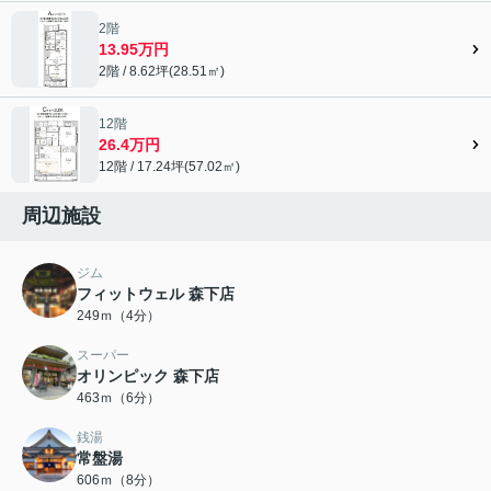
2階
13.95万円
2階 / 8.62坪(28.51㎡)
12階
26.4万円
12階 / 17.24坪(57.02㎡)
周辺施設
ジム
フィットウェル 森下店
249ｍ（4分）
スーパー
オリンピック 森下店
463ｍ（6分）
銭湯
常盤湯
606ｍ（8分）