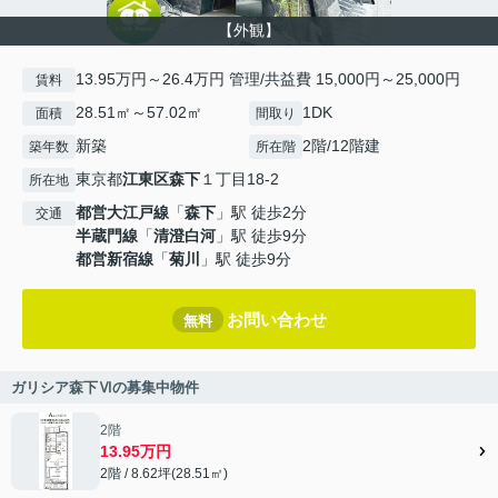
【外観】
13.95万円～26.4万円 管理/共益費 15,000円～25,000円
賃料
28.51㎡～57.02㎡
1DK
面積
間取り
新築
2階/12階建
築年数
所在階
東京都
江東区
森下
１丁目18-2
所在地
都営大江戸線
「
森下
」駅 徒歩2分
交通
半蔵門線
「
清澄白河
」駅 徒歩9分
都営新宿線
「
菊川
」駅 徒歩9分
お問い合わせ
無料
ガリシア森下Ⅵの募集中物件
2階
13.95万円
2階 / 8.62坪(28.51㎡)