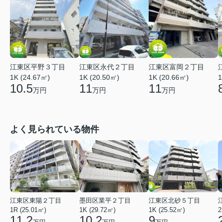
江東区平野３丁目
江東区永代２丁目
江東区富岡２丁目
1K (24.67㎡)
1K (20.50㎡)
1K (20.66㎡)
1
10.5
11
11
万円
万円
万円
よく見られている物件
江東区東陽２丁目
墨田区業平２丁目
江東区北砂５丁目
1R (25.01㎡)
1K (29.72㎡)
1K (25.52㎡)
2
11.2
10.2
9