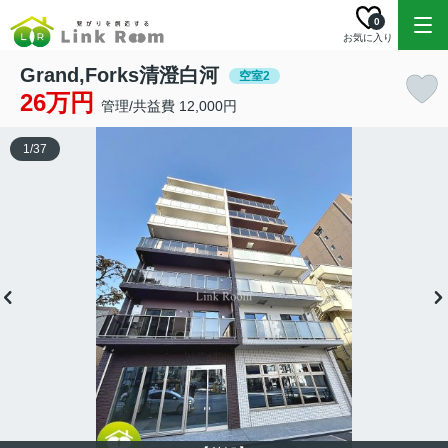
0
お気に入り
Grand,Forks清澄白河
空室2
26万円
管理/共益費 12,000円
1
/
37