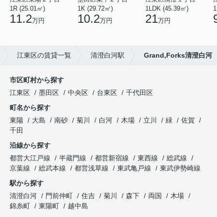
1R (25.01㎡)
1K (29.72㎡)
1LDK (45.39㎡)
1
11.2
10.2
21
万円
万円
万円
江東区の賃貸一覧
清澄白河駅
Grand,Forks清澄白河
市区町村から探す
江東区
墨田区
中央区
台東区
千代田区
町名から探す
東陽
大島
南砂
菊川
白河
木場
立川
緑
佐賀
千田
沿線から探す
都営大江戸線
半蔵門線
都営新宿線
東西線
総武線
京葉線
総武本線
都営浅草線
東武亀戸線
東武伊勢崎線
駅から探す
清澄白河
門前仲町
住吉
菊川
森下
両国
木場
錦糸町
東陽町
越中島