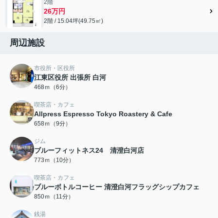
2階
26万円
2階 / 15.04坪(49.75㎡)
周辺施設
市役所・区役所
江東区役所 出張所 白河
468ｍ（6分）
喫茶店・カフェ
Allpress Espresso Tokyo Roastery & Cafe
658ｍ（9分）
ジム
ブルーフィットネス24 清澄白河店
773ｍ（10分）
喫茶店・カフェ
ブルーボトルコーヒー 清澄白河フラッグシップカフェ
850ｍ（11分）
銭湯