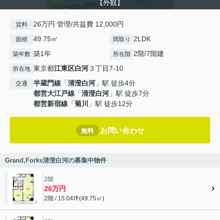
【外観】
26万円 管理/共益費 12,000円
賃料
49.75㎡
2LDK
面積
間取り
築1年
2階/7階建
築年数
所在階
東京都
江東区
白河
３丁目7-10
所在地
半蔵門線
「
清澄白河
」駅 徒歩4分
交通
都営大江戸線
「
清澄白河
」駅 徒歩7分
都営新宿線
「
菊川
」駅 徒歩12分
お問い合わせ
無料
Grand,Forks清澄白河の募集中物件
2階
26万円
2階 / 15.04坪(49.75㎡)