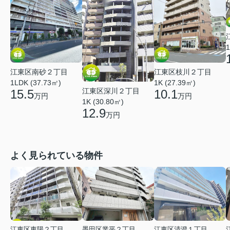
1
江東区南砂２丁目
江東区枝川２丁目
1LDK (37.73㎡)
1K (27.39㎡)
江東区深川２丁目
15.5
10.1
万円
万円
1K (30.80㎡)
12.9
万円
よく見られている物件
江東区東陽２丁目
墨田区業平２丁目
江東区清澄１丁目