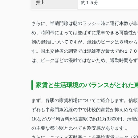
押上
約１５分
さらに、半蔵門線は朝のラッシュ時に運行本数が非
め、時間帯によっては並ばずに乗車できる可能性が
朝の混雑についてですが、混雑のピークは８時から
す。国土交通省の調査では混雑率が最大で約１７０
は、ピークほどの混雑ではないため、通勤時間をず
家賃と生活環境のバランスがとれた
まず、各駅の家賃相場についてご紹介します。信頼
ずれも半蔵門線沿線の中で比較的家賃が抑えめな傾
1Kなどの平均賃料が住吉駅で約11万3,800円、清澄白
の主要な都心駅と比べても割安感があります 。
さらに、ニフティ不動産による平均家賃データ（2026