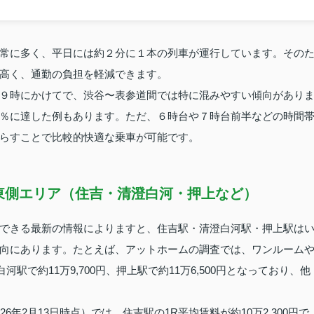
常に多く、平日には約２分に１本の列車が運行しています。その
高く、通勤の負担を軽減できます。
９時にかけてで、渋谷〜表参道間では特に混みやすい傾向があり
％に達した例もあります。ただ、６時台や７時台前半などの時間
らすことで比較的快適な乗車が可能です。
東側エリア（住吉・清澄白河・押上など）
できる最新の情報によりますと、住吉駅・清澄白河駅・押上駅は
向にあります。たとえば、アットホームの調査では、ワンルーム
河駅で約11万9,700円、押上駅で約11万6,500円となっており、他
年2月13日時点）では、住吉駅の1R平均賃料が約10万2,300円で