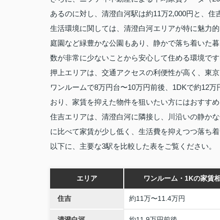
あるのに対し、清澄白河駅は約11万2,000円と、
生活環境に関しては、清澄白河エリアが特に魅力的
庭園など緑豊かな公園もあり、静かで落ち着いた暮
数が非常に少ないことから安心して住める環境です
押上エリアは、交通アクセスの利便性が高く、東京
ワンルームで8万円台〜10万円前後、1DKで約1
おり、家賃を抑えた物件を狙いたい方にはおすすめ
住吉エリアは、清澄白河に隣接し、川沿いの静かな
に比べて家賃が少し低く、生活費を抑えつつ落ち着
以下に、主要な3駅を比較した表をご覧ください。
エリア
ワンルーム・1Kの家賃
住吉
約11万〜11.4万円
清澄白河
約11.9万円前後