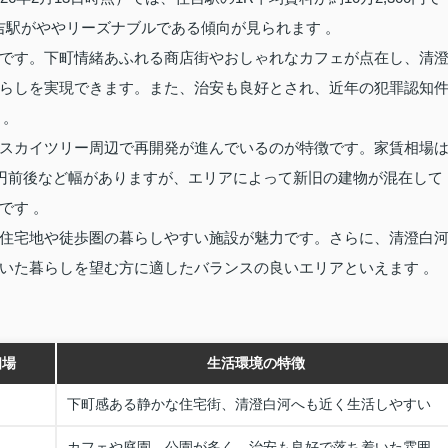
住吉駅がややリーズナブルである傾向が見られます 。
です。下町情緒あふれる商店街やおしゃれなカフェが点在し、清
らしを実現できます。また、治安も良好とされ、近年の犯罪認知
 。
スカイツリー周辺で再開発が進んでいるのが特徴です。家賃相場
2万円前後など幅がありますが、エリアによって新旧の建物が混在して
です 。
住宅地や徒歩圏の暮らしやすい施設が魅力です。さらに、清澄白
いた暮らしを望む方に適したバランスの良いエリアといえます 。
相場
生活環境の特徴
下町感ある静かな住宅街、清澄白河へも近く生活しやすい
カフェや庭園、公園が多く、治安も良好で落ち着いた雰囲