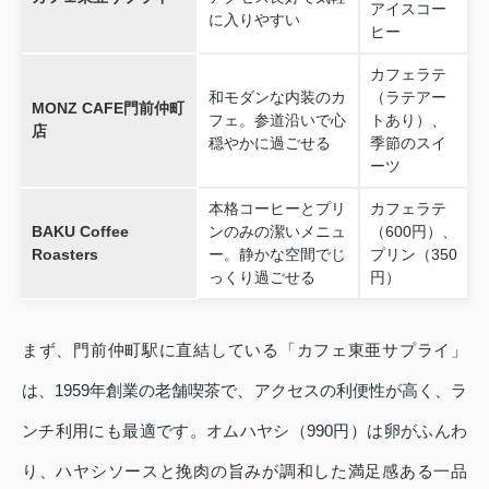
アイスコー
に入りやすい
ヒー
カフェラテ
和モダンな内装のカ
（ラテアー
MONZ CAFE門前仲町
フェ。参道沿いで心
トあり）、
店
穏やかに過ごせる
季節のスイ
ーツ
本格コーヒーとプリ
カフェラテ
BAKU Coffee
ンのみの潔いメニュ
（600円）、
Roasters
ー。静かな空間でじ
プリン（350
っくり過ごせる
円）
まず、門前仲町駅に直結している「カフェ東亜サプライ」
は、1959年創業の老舗喫茶で、アクセスの利便性が高く、ラ
ンチ利用にも最適です。オムハヤシ（990円）は卵がふんわ
り、ハヤシソースと挽肉の旨みが調和した満足感ある一品