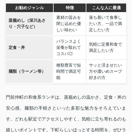
お勧めジャンル
特徴
こんな人に最適
素材の旨みを
落ち着いて食事し
蒸籠めし（深川あさ
閉じ込めた優
たい方、一品で満
り・穴子など）
しい味わい
足したい方
バランスよく
気軽に定番和食で
定食・丼
栄養が取れて
満足したい方
コスパ◎
種類豊富で短
サッと済ませたい
麺類（ラーメン等）
時間で満足可
方や濃いめスープ
能
好きの方
門前仲町の和食系ランチは、蒸籠めしの温かさ、定食・丼の
安心感、麺類の手軽さといった多彩な魅力をそろえていま
す。どれも駅近でアクセスしやすく、気軽に立ち寄れるのも
嬉しいポイントです。下町らしいほっとする時間を、ぜひラ