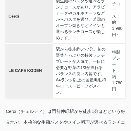
製生麺のパスタや選べるラ
チコ
ンチコースがあり、アラビ
ー
アータやカルボナーラなど
Cerdi
ス：
からパスタを選び、若鶏の
約
オーブン焼きなどメインも
1,980
選べるランチコースが楽し
円～
めます。
駅から徒歩約6〜7分。旬の
特製
野菜たっぷりの特製ランチ
プレ
プレートが人気で、一日に
ー
必要な野菜の1/3が摂れる
LE CAFE KODEN
ト：
バランスの良い内容です。
約
A4ランク以上の国産黒毛和
1,780
牛ローストビーフがメイ
円
ン。
Cerdi（チェルディ）は門前仲町駅から徒歩1分ほどという好
立地で、本格的な生麺パスタやメイン料理が選べるランチコ