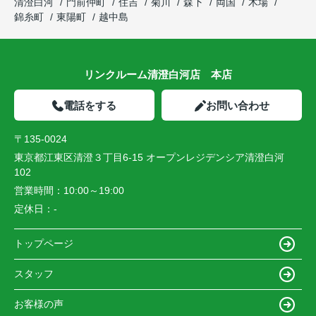
清澄白河
門前仲町
住吉
菊川
森下
両国
木場
錦糸町
東陽町
越中島
リンクルーム清澄白河店 本店
電話をする
お問い合わせ
〒135-0024
東京都江東区清澄３丁目6-15 オープンレジデンシア清澄白河
102
営業時間：
10:00～19:00
定休日：
-
トップページ
スタッフ
お客様の声