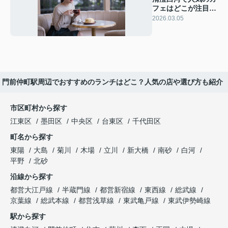
フェはどこが注目？
おすすめや雰囲気を
2026.03.05
詳しくご紹介
門前仲町駅周辺でおすすめのランチはどこ？人気の店や選び方も紹介
市区町村から探す
江東区
墨田区
中央区
台東区
千代田区
町名から探す
東陽
大島
菊川
木場
立川
新大橋
南砂
白河
平野
北砂
沿線から探す
都営大江戸線
半蔵門線
都営新宿線
東西線
総武線
京葉線
総武本線
都営浅草線
東武亀戸線
東武伊勢崎線
駅から探す