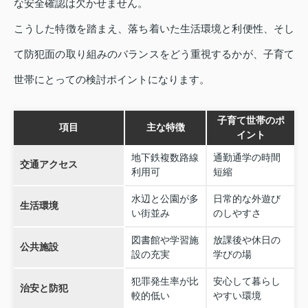
な安全確認は欠かせません。
こうした特徴を踏まえ、落ち着いた生活環境と利便性、そし
て防犯面の取り組みのバランスをどう重視するかが、子育て
世帯にとっての検討ポイントになります。
子育て世帯のポ
項目
主な特徴
イント
地下鉄複数路線
通勤通学の時間
交通アクセス
利用可
短縮
水辺と公園が多
日常的な外遊び
生活環境
い街並み
のしやすさ
図書館や学習施
放課後や休日の
公共施設
設の充実
学びの場
犯罪発生率が比
安心して暮らし
治安と防犯
較的低い
やすい環境