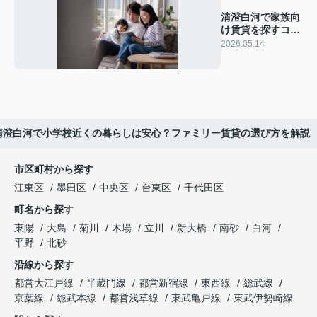
清澄白河で家族向
け賃貸を探すコツ
は？2LDKと
2026.05.14
3LDKの選び方と
家賃相場を解説
清澄白河で小学校近くの暮らしは安心？ファミリー賃貸の選び方を解説
市区町村から探す
江東区
墨田区
中央区
台東区
千代田区
町名から探す
東陽
大島
菊川
木場
立川
新大橋
南砂
白河
平野
北砂
沿線から探す
都営大江戸線
半蔵門線
都営新宿線
東西線
総武線
京葉線
総武本線
都営浅草線
東武亀戸線
東武伊勢崎線