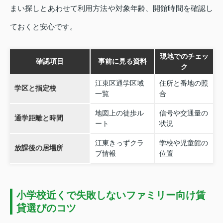
まい探しとあわせて利用方法や対象年齢、開館時間を確認し
ておくと安心です。
現地でのチェッ
確認項目
事前に見る資料
ク
江東区通学区域
住所と番地の照
学区と指定校
一覧
合
地図上の徒歩ル
信号や交通量の
通学距離と時間
ート
状況
江東きっずクラ
学校や児童館の
放課後の居場所
ブ情報
位置
小学校近くで失敗しないファミリー向け賃
貸選びのコツ