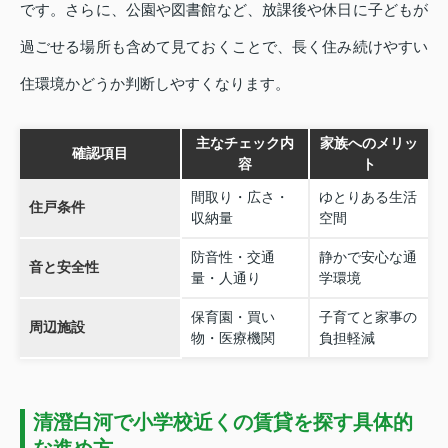
です。さらに、公園や図書館など、放課後や休日に子どもが
過ごせる場所も含めて見ておくことで、長く住み続けやすい
住環境かどうか判断しやすくなります。
主なチェック内
家族へのメリッ
確認項目
容
ト
間取り・広さ・
ゆとりある生活
住戸条件
収納量
空間
防音性・交通
静かで安心な通
音と安全性
量・人通り
学環境
保育園・買い
子育てと家事の
周辺施設
物・医療機関
負担軽減
清澄白河で小学校近くの賃貸を探す具体的
な進め方