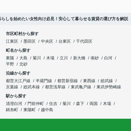
暮らしを始めたい女性向け必見！安心して暮らせる賃貸の選び方を解説
市区町村から探す
江東区
墨田区
中央区
台東区
千代田区
町名から探す
東陽
大島
菊川
木場
立川
新大橋
南砂
白河
平野
北砂
沿線から探す
都営大江戸線
半蔵門線
都営新宿線
東西線
総武線
京葉線
総武本線
都営浅草線
東武亀戸線
東武伊勢崎線
駅から探す
清澄白河
門前仲町
住吉
菊川
森下
両国
木場
錦糸町
東陽町
越中島