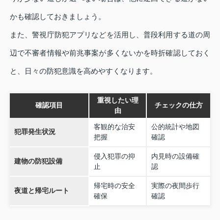
かも確認しておきましょう。
また、警視庁防犯アプリなどを活用し、普段利用する道の周
辺で不審者情報や前兆事案が多くないかを時折確認しておく
と、日々の防犯意識を高めやすくなります。
重視したい理
確認項目
チェックの仕方
由
客観的な治安
公的統計や地図
犯罪発生状況
把握
確認
侵入犯罪の抑
内見時の設備確
建物の防犯設備
止
認
帰宅時の安全
実際の夜間歩行
夜道と帰宅ルート
確保
確認