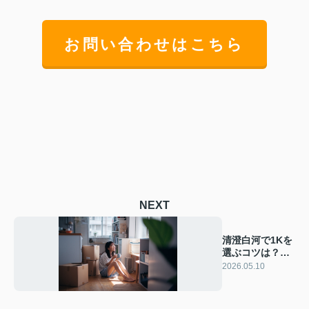
お問い合わせはこちら
NEXT
清澄白河で1Kを
選ぶコツは？初
めての一人暮ら
2026.05.10
しを安心して始
める方法