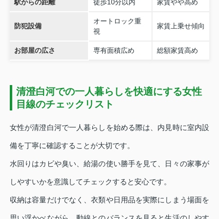
駅からの距離
徒歩10分以内
家賃やや高め
オートロック重
防犯設備
家賃上乗せ傾向
視
お部屋の広さ
専有面積広め
総額家賃高め
清澄白河での一人暮らしを快適にする女性
目線のチェックリスト
女性が清澄白河で一人暮らしを始める際は、内見時に室内設
備を丁寧に確認することが大切です。
水回りはカビや臭い、給湯の使い勝手を見て、日々の家事が
しやすいかを意識してチェックすると安心です。
収納は容量だけでなく、衣類や日用品を実際にしまう場面を
思い浮かべながら、動線とのバランスを見ると生活のしやす