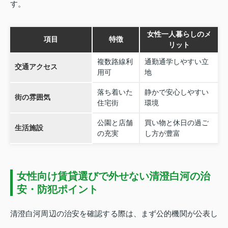
す。
女性一人暮らしのメ
項目
特徴
リット
複数路線利
通勤通学しやすい立
交通アクセス
用可
地
落ち着いた
静かで安心しやすい
街の雰囲気
住宅街
環境
公園と店舗
買い物と休日の過ご
生活施設
の充実
し方が豊富
女性向け賃貸選びで外せない清澄白河の治
安・防犯ポイント
清澄白河周辺の治安を確認する際は、まず公的機関が公表し