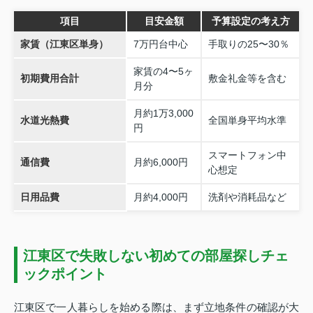
項目
目安金額
予算設定の考え方
家賃（江東区単身）
7万円台中心
手取りの25〜30％
家賃の4〜5ヶ
初期費用合計
敷金礼金等を含む
月分
月約1万3,000
水道光熱費
全国単身平均水準
円
スマートフォン中
通信費
月約6,000円
心想定
日用品費
月約4,000円
洗剤や消耗品など
江東区で失敗しない初めての部屋探しチェ
ックポイント
江東区で一人暮らしを始める際は、まず立地条件の確認が大