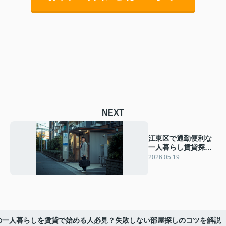
NEXT
江東区で通勤便利な
一人暮らし賃貸探
し！おすすめ駅と生
2026.05.19
活環境を詳しく解説
の一人暮らしを賃貸で始める人必見？失敗しない部屋探しのコツを解説