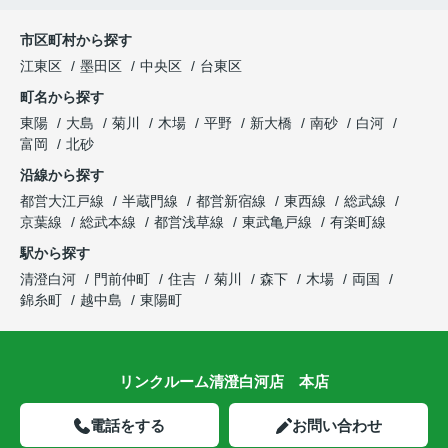
市区町村から探す
江東区
墨田区
中央区
台東区
町名から探す
東陽
大島
菊川
木場
平野
新大橋
南砂
白河
富岡
北砂
沿線から探す
都営大江戸線
半蔵門線
都営新宿線
東西線
総武線
京葉線
総武本線
都営浅草線
東武亀戸線
有楽町線
駅から探す
清澄白河
門前仲町
住吉
菊川
森下
木場
両国
錦糸町
越中島
東陽町
リンクルーム清澄白河店 本店
電話をする
お問い合わせ