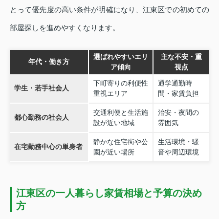
とって優先度の高い条件が明確になり、江東区での初めての
部屋探しを進めやすくなります。
選ばれやすいエリ
主な不安・重
年代・働き方
ア傾向
視点
下町寄りの利便性
通学通勤時
学生・若手社会人
重視エリア
間・家賃負担
交通利便と生活施
治安・夜間の
都心勤務の社会人
設が近い地域
雰囲気
静かな住宅街や公
生活環境・騒
在宅勤務中心の単身者
園が近い場所
音や周辺環境
江東区の一人暮らし家賃相場と予算の決め
方