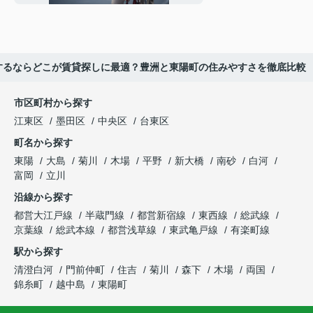
するならどこが賃貸探しに最適？豊洲と東陽町の住みやすさを徹底比較
市区町村から探す
江東区
墨田区
中央区
台東区
町名から探す
東陽
大島
菊川
木場
平野
新大橋
南砂
白河
富岡
立川
沿線から探す
都営大江戸線
半蔵門線
都営新宿線
東西線
総武線
京葉線
総武本線
都営浅草線
東武亀戸線
有楽町線
駅から探す
清澄白河
門前仲町
住吉
菊川
森下
木場
両国
錦糸町
越中島
東陽町