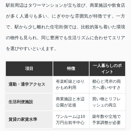
駅前周辺はタワーマンションが立ち並び、商業施設や飲食店
が多く人通りも多い、にぎやかな雰囲気が特徴です。一方
で、駅から少し離れた住宅街側では、比較的落ち着いた環境
の物件も見られ、同じ豊洲でも生活リズムに合わせてエリア
を選びやすいといえます。
一人暮らしのポ
項目
特徴
イント
有楽町線とゆり
都心と湾岸の両
通勤・通学アクセス
かもめ利用
方へ通いやすさ
商業施設と水辺
買い物とリフレ
生活利便施設
公園が近接
ッシュの両立
ワンルームは10
築年数や立地で
賃貸の家賃水準
万円台前半中心
予算調整が必要