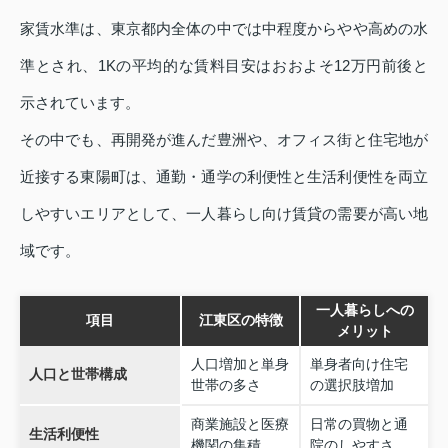
家賃水準は、東京都内全体の中では中程度からやや高めの水
準とされ、1Kの平均的な賃料目安はおおよそ12万円前後と
示されています。
その中でも、再開発が進んだ豊洲や、オフィス街と住宅地が
近接する東陽町は、通勤・通学の利便性と生活利便性を両立
しやすいエリアとして、一人暮らし向け賃貸の需要が高い地
域です。
一人暮らしへの
項目
江東区の特徴
メリット
人口増加と単身
単身者向け住宅
人口と世帯構成
世帯の多さ
の選択肢増加
商業施設と医療
日常の買物と通
生活利便性
機関の集積
院のしやすさ