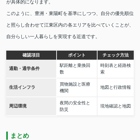
が具体的になります。
このように、豊洲・東陽町を基準にしつつ、自分の優先順位
と照らし合わせて江東区内の各エリアを比べていくことが、
自分らしい一人暮らしを実現する近道です。
確認項目
ポイント
チェック方法
駅距離と乗換回
時刻表と経路検
通勤・通学条件
数
索
買物施設と医療
生活インフラ
地図と行政情報
機関
夜間の安全性と
周辺環境
現地確認と地図
防災
まとめ