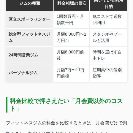
向いている利用
ジムの種類
料金相場の目安
目的
1回数百円・月
低コストで週数
区立スポーツセンター
額数千円
回利用
総合型フィットネスジ
月額8,000円〜1
スタジオやプー
ム
万円台
ルも活用
月額8,000円前
時間を選ばず自
24時間営業ジム
後
主トレ
月額7万〜11万
短期集中の個別
パーソナルジム
円前後
指導
料金比較で押さえたい「月会費以外のコス
ト」
フィットネスジムの料金を比較するときは、月会費だけで判