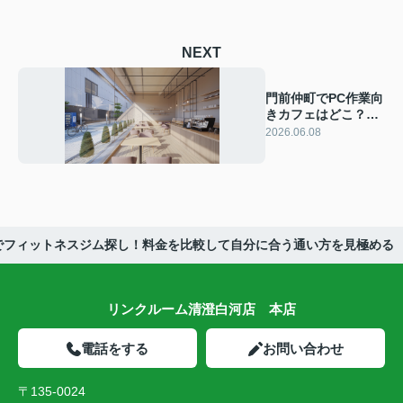
NEXT
門前仲町でPC作業向
きカフェはどこ？お
すすめの選び方と快
2026.06.08
適に過ごすコツ
でフィットネスジム探し！料金を比較して自分に合う通い方を見極める
リンクルーム清澄白河店 本店
電話をする
お問い合わせ
〒135-0024