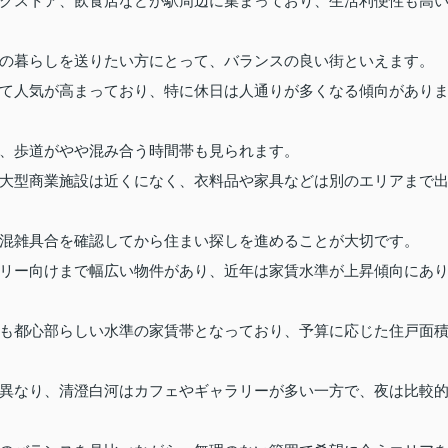
グストア、飲食店などが駅周辺に集まっており、生活利便性も高
の暮らしを送りたい方にとって、バランスの良い街といえます。
て人気が高まっており、特に休日は人通りが多くなる傾向があり
、歩道がやや混み合う時間帯も見られます。
大型商業施設は近くになく、衣料品や家具などは別のエリアまで
混雑具合を確認してから住まい探しを進めることが大切です。
リー向けまで幅広い物件があり、近年は家賃水準が上昇傾向にあ
も都心部らしい水準の家賃帯となっており、予算に応じた住戸面
異なり、清澄白河はカフェやギャラリーが多い一方で、夜は比較