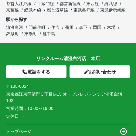
都営大江戸線
半蔵門線
都営新宿線
東西線
総武線
京葉線
総武本線
都営浅草線
東武亀戸線
東武伊勢崎線
駅から探す
清澄白河
門前仲町
住吉
菊川
森下
両国
木場
錦糸町
東陽町
越中島
リンクルーム清澄白河店 本店
電話をする
お問い合わせ
〒135-0024
東京都江東区清澄３丁目6-15 オープンレジデンシア清澄白河
102
営業時間：
10:00～19:00
定休日：
-
トップページ