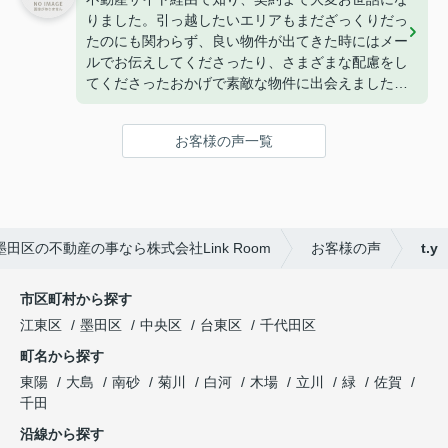
豊富で色んなご相談にも乗ってくださります。
りました。引っ越したいエリアもまだざっくりだっ
また家を探すときはぜひお願いします！
たのにも関わらず、良い物件が出てきた時にはメー
ルでお伝えしてくださったり、さまざまな配慮をし
てくださったおかげで素敵な物件に出会えました
(^^)
また、担当してくださった曽山さんは来店するまで
お客様の声一覧
のメールが丁寧で、とても安心してやりとりするこ
とができました！
ありがとうございました！
田区の不動産の事なら株式会社Link Room
お客様の声
t.y
市区町村から探す
江東区
墨田区
中央区
台東区
千代田区
町名から探す
東陽
大島
南砂
菊川
白河
木場
立川
緑
佐賀
千田
沿線から探す