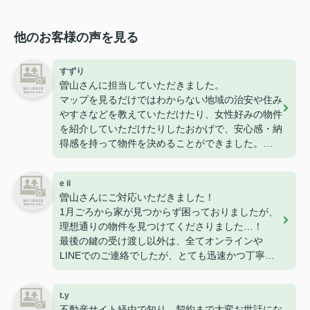
他のお客様の声を見る
すずり
曽山さんに担当していただきました。
マップを見るだけではわからない地域の治安や住み
やすさなどを教えていただけたり、女性好みの物件
を紹介していただけたりしたおかげで、安心感・納
得感を持って物件を決めることができました。
接客やメッセージでの対応もとても丁寧でした。
初めての一人暮らし、こちらにお願いしてよかった
e ii
です。
曽山さんにご対応いただきました！
ありがとうございました！
1月ごろから家が見つからず困っておりましたが、
理想通りの物件を見つけてくださりました…！
最後の鍵の受け渡し以外は、全てオンラインや
LINEでのご連絡でしたが、とても迅速かつ丁寧に
すぐ対応・お返事をくださるので、安心感がありま
した。
t.y
長年不動産にお勤めされているとのことで、知識も
不動産サイト経由で知り、契約まで大変お世話にな