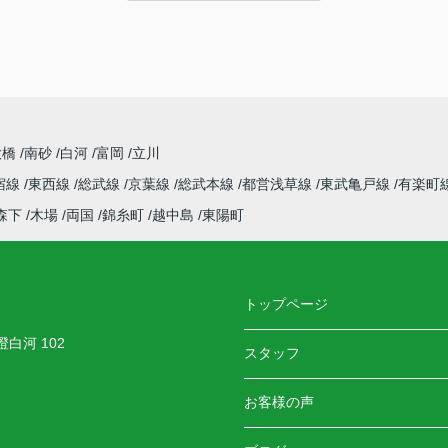
LINEでのご連絡でしたが、とても迅速かつ丁寧
し
にすぐ対応・お返事をくださるので、安心感が
ありました。
よか
長年不動産にお勤めされているとのことで、知
識も豊富で色んなご相談にも乗ってくださりま
す。
また家を探すときはぜひお願いします！
大橋
南砂
白河
富岡
立川
宿線
東西線
総武線
京葉線
総武本線
都営浅草線
東武亀戸線
有楽町
森下
木場
両国
錦糸町
越中島
東陽町
トップページ
白河 102
スタッフ
お客様の声