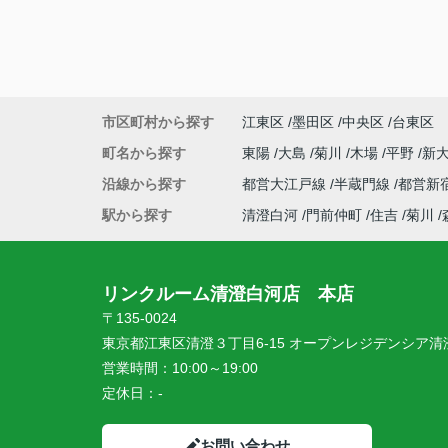
ができました。
接客やメッセージでの対応もとても丁寧で
た。
初めての一人暮らし、こちらにお願いして
ったです。
ありがとうございました！
市区町村から探す
江東区
墨田区
中央区
台東区
町名から探す
東陽
大島
菊川
木場
平野
新
沿線から探す
都営大江戸線
半蔵門線
都営新
駅から探す
清澄白河
門前仲町
住吉
菊川
リンクルーム清澄白河店 本店
〒135-0024
東京都江東区清澄３丁目6-15 オープンレジデンシア清澄
営業時間：
10:00～19:00
定休日：
-
お問い合わせ