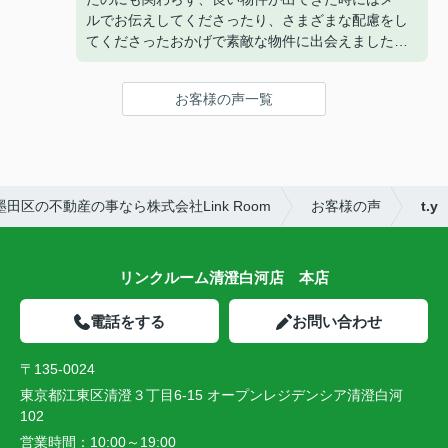
ルでお伝えしてくださったり、さまざまな配慮をし
てくださったおかげで素敵な物件に出会えました
(^^)
また、担当してくださった曽山さんは来店するまで
お客様の声一覧
のメールが丁寧で、とても安心してやりとりするこ
とができました！
ありがとうございました！
田区の不動産の事なら株式会社Link Room
お客様の声
t.y
リンクルーム清澄白河店 本店
電話をする
お問い合わせ
〒135-0024
東京都江東区清澄３丁目6-15 オープンレジデンシア清澄白河
102
営業時間：
10:00～19:00