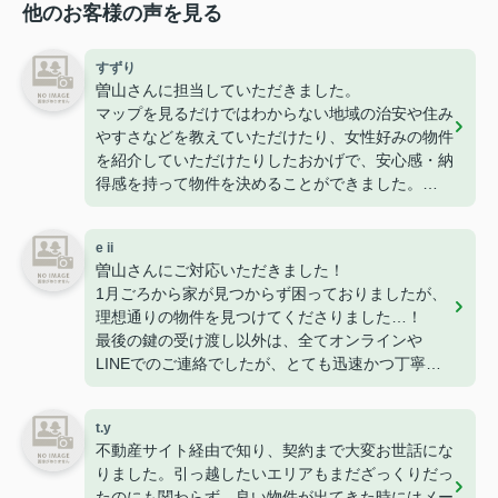
他のお客様の声を見る
すずり
曽山さんに担当していただきました。
マップを見るだけではわからない地域の治安や住み
やすさなどを教えていただけたり、女性好みの物件
を紹介していただけたりしたおかげで、安心感・納
得感を持って物件を決めることができました。
接客やメッセージでの対応もとても丁寧でした。
初めての一人暮らし、こちらにお願いしてよかった
e ii
です。
曽山さんにご対応いただきました！
ありがとうございました！
1月ごろから家が見つからず困っておりましたが、
理想通りの物件を見つけてくださりました…！
最後の鍵の受け渡し以外は、全てオンラインや
LINEでのご連絡でしたが、とても迅速かつ丁寧に
すぐ対応・お返事をくださるので、安心感がありま
した。
t.y
長年不動産にお勤めされているとのことで、知識も
不動産サイト経由で知り、契約まで大変お世話にな
豊富で色んなご相談にも乗ってくださります。
りました。引っ越したいエリアもまだざっくりだっ
また家を探すときはぜひお願いします！
たのにも関わらず、良い物件が出てきた時にはメー