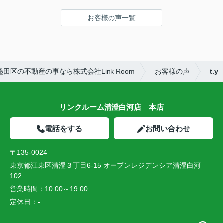
また、担当してくださった曽山さんは来店するまで
お客様の声一覧
のメールが丁寧で、とても安心してやりとりするこ
とができました！
ありがとうございました！
田区の不動産の事なら株式会社Link Room
お客様の声
t.y
リンクルーム清澄白河店 本店
電話をする
お問い合わせ
〒135-0024
東京都江東区清澄３丁目6-15 オープンレジデンシア清澄白河
102
営業時間：
10:00～19:00
定休日：
-