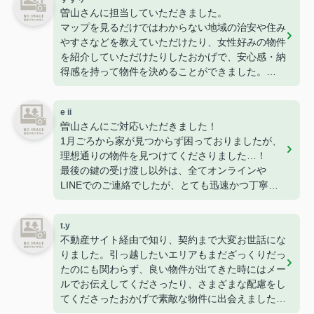
曽山さんに担当していただきました。
マップを見るだけではわからない地域の治安や住み
やすさなどを教えていただけたり、女性好みの物件
を紹介していただけたりしたおかげで、安心感・納
得感を持って物件を決めることができました。
接客やメッセージでの対応もとても丁寧でした。
初めての一人暮らし、こちらにお願いしてよかった
e ii
です。
曽山さんにご対応いただきました！
ありがとうございました！
1月ごろから家が見つからず困っておりましたが、
理想通りの物件を見つけてくださりました…！
最後の鍵の受け渡し以外は、全てオンラインや
LINEでのご連絡でしたが、とても迅速かつ丁寧に
すぐ対応・お返事をくださるので、安心感がありま
した。
t.y
長年不動産にお勤めされているとのことで、知識も
不動産サイト経由で知り、契約まで大変お世話にな
豊富で色んなご相談にも乗ってくださります。
りました。引っ越したいエリアもまだざっくりだっ
また家を探すときはぜひお願いします！
たのにも関わらず、良い物件が出てきた時にはメー
ルでお伝えしてくださったり、さまざまな配慮をし
てくださったおかげで素敵な物件に出会えました
(^^)