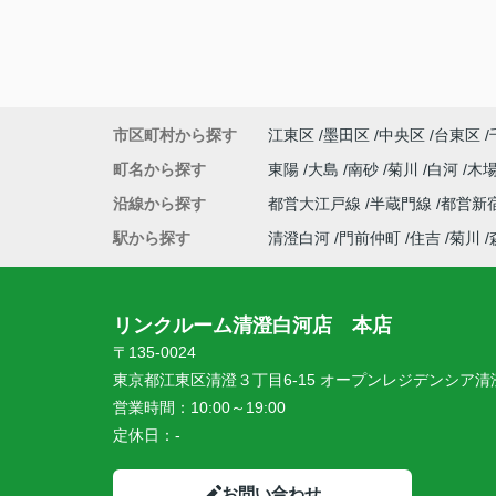
ができました。
接客やメッセージでの対応もとても丁寧で
た。
初めての一人暮らし、こちらにお願いして
ったです。
ありがとうございました！
市区町村から探す
江東区
墨田区
中央区
台東区
町名から探す
東陽
大島
南砂
菊川
白河
木
沿線から探す
都営大江戸線
半蔵門線
都営新
駅から探す
清澄白河
門前仲町
住吉
菊川
リンクルーム清澄白河店 本店
〒135-0024
東京都江東区清澄３丁目6-15 オープンレジデンシア清澄
営業時間：
10:00～19:00
定休日：
-
お問い合わせ