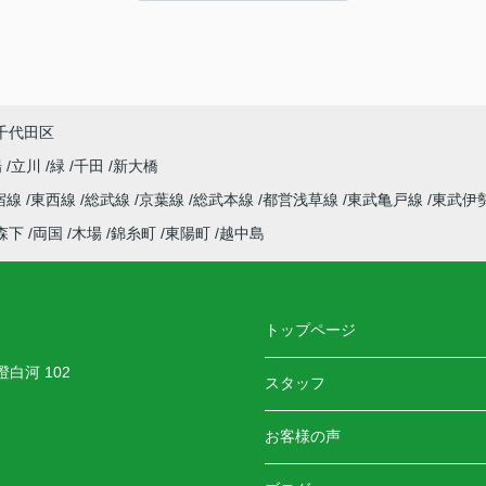
LINEでのご連絡でしたが、とても迅速かつ丁寧
し
にすぐ対応・お返事をくださるので、安心感が
ありました。
よか
長年不動産にお勤めされているとのことで、知
識も豊富で色んなご相談にも乗ってくださりま
す。
千代田区
また家を探すときはぜひお願いします！
場
立川
緑
千田
新大橋
宿線
東西線
総武線
京葉線
総武本線
都営浅草線
東武亀戸線
東武伊
森下
両国
木場
錦糸町
東陽町
越中島
トップページ
白河 102
スタッフ
お客様の声