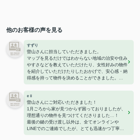
他のお客様の声を見る
すずり
曽山さんに担当していただきました。
マップを見るだけではわからない地域の治安や住み
やすさなどを教えていただけたり、女性好みの物件
を紹介していただけたりしたおかげで、安心感・納
得感を持って物件を決めることができました。
接客やメッセージでの対応もとても丁寧でした。
初めての一人暮らし、こちらにお願いしてよかった
e ii
です。
曽山さんにご対応いただきました！
ありがとうございました！
1月ごろから家が見つからず困っておりましたが、
理想通りの物件を見つけてくださりました…！
最後の鍵の受け渡し以外は、全てオンラインや
LINEでのご連絡でしたが、とても迅速かつ丁寧に
すぐ対応・お返事をくださるので、安心感がありま