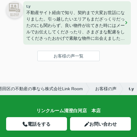
した。
t.y
長年不動産にお勤めされているとのことで、知識も
不動産サイト経由で知り、契約まで大変お世話にな
豊富で色んなご相談にも乗ってくださります。
りました。引っ越したいエリアもまだざっくりだっ
また家を探すときはぜひお願いします！
たのにも関わらず、良い物件が出てきた時にはメー
ルでお伝えしてくださったり、さまざまな配慮をし
てくださったおかげで素敵な物件に出会えました
(^^)
また、担当してくださった曽山さんは来店するまで
お客様の声一覧
のメールが丁寧で、とても安心してやりとりするこ
とができました！
ありがとうございました！
田区の不動産の事なら株式会社Link Room
お客様の声
t.y
リンクルーム清澄白河店 本店
電話をする
お問い合わせ