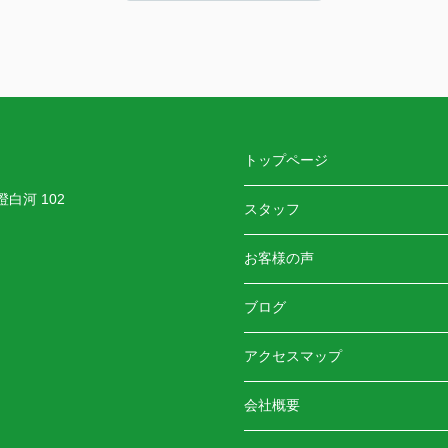
LINEでのご連絡でしたが、とても迅速かつ丁寧
し
にすぐ対応・お返事をくださるので、安心感が
ありました。
よか
長年不動産にお勤めされているとのことで、知
識も豊富で色んなご相談にも乗ってくださりま
す。
また家を探すときはぜひお願いします！
トップページ
白河 102
スタッフ
お客様の声
ブログ
アクセスマップ
会社概要