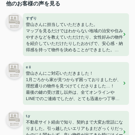
他のお客様の声を見る
すずり
曽山さんに担当していただきました。
マップを見るだけではわからない地域の治安や住み
やすさなどを教えていただけたり、女性好みの物件
を紹介していただけたりしたおかげで、安心感・納
得感を持って物件を決めることができました。
接客やメッセージでの対応もとても丁寧でした。
初めての一人暮らし、こちらにお願いしてよかった
e ii
です。
曽山さんにご対応いただきました！
ありがとうございました！
1月ごろから家が見つからず困っておりましたが、
理想通りの物件を見つけてくださりました…！
最後の鍵の受け渡し以外は、全てオンラインや
LINEでのご連絡でしたが、とても迅速かつ丁寧に
すぐ対応・お返事をくださるので、安心感がありま
した。
t.y
長年不動産にお勤めされているとのことで、知識も
不動産サイト経由で知り、契約まで大変お世話にな
豊富で色んなご相談にも乗ってくださります。
りました。引っ越したいエリアもまだざっくりだっ
また家を探すときはぜひお願いします！
たのにも関わらず、良い物件が出てきた時にはメー