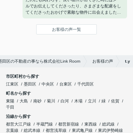
ルでお伝えしてくださったり、さまざまな配慮をし
てくださったおかげで素敵な物件に出会えました
(^^)
また、担当してくださった曽山さんは来店するまで
お客様の声一覧
のメールが丁寧で、とても安心してやりとりするこ
とができました！
ありがとうございました！
田区の不動産の事なら株式会社Link Room
お客様の声
t.y
市区町村から探す
江東区
墨田区
中央区
台東区
千代田区
町名から探す
東陽
大島
南砂
菊川
白河
木場
立川
緑
佐賀
千田
沿線から探す
都営大江戸線
半蔵門線
都営新宿線
東西線
総武線
京葉線
総武本線
都営浅草線
東武亀戸線
東武伊勢崎線