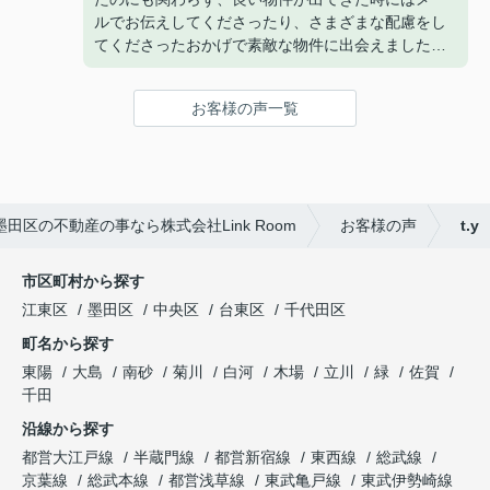
ルでお伝えしてくださったり、さまざまな配慮をし
てくださったおかげで素敵な物件に出会えました
(^^)
また、担当してくださった曽山さんは来店するまで
お客様の声一覧
のメールが丁寧で、とても安心してやりとりするこ
とができました！
ありがとうございました！
田区の不動産の事なら株式会社Link Room
お客様の声
t.y
市区町村から探す
江東区
墨田区
中央区
台東区
千代田区
町名から探す
東陽
大島
南砂
菊川
白河
木場
立川
緑
佐賀
千田
沿線から探す
都営大江戸線
半蔵門線
都営新宿線
東西線
総武線
京葉線
総武本線
都営浅草線
東武亀戸線
東武伊勢崎線