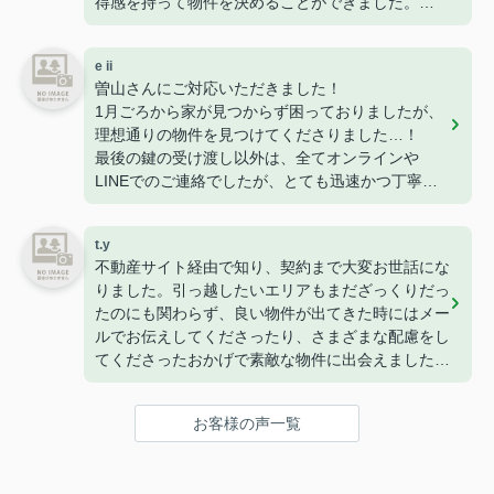
得感を持って物件を決めることができました。
接客やメッセージでの対応もとても丁寧でした。
初めての一人暮らし、こちらにお願いしてよかった
e ii
です。
曽山さんにご対応いただきました！
ありがとうございました！
1月ごろから家が見つからず困っておりましたが、
理想通りの物件を見つけてくださりました…！
最後の鍵の受け渡し以外は、全てオンラインや
LINEでのご連絡でしたが、とても迅速かつ丁寧に
すぐ対応・お返事をくださるので、安心感がありま
した。
t.y
長年不動産にお勤めされているとのことで、知識も
不動産サイト経由で知り、契約まで大変お世話にな
豊富で色んなご相談にも乗ってくださります。
りました。引っ越したいエリアもまだざっくりだっ
また家を探すときはぜひお願いします！
たのにも関わらず、良い物件が出てきた時にはメー
ルでお伝えしてくださったり、さまざまな配慮をし
てくださったおかげで素敵な物件に出会えました
(^^)
また、担当してくださった曽山さんは来店するまで
お客様の声一覧
のメールが丁寧で、とても安心してやりとりするこ
とができました！
ありがとうございました！