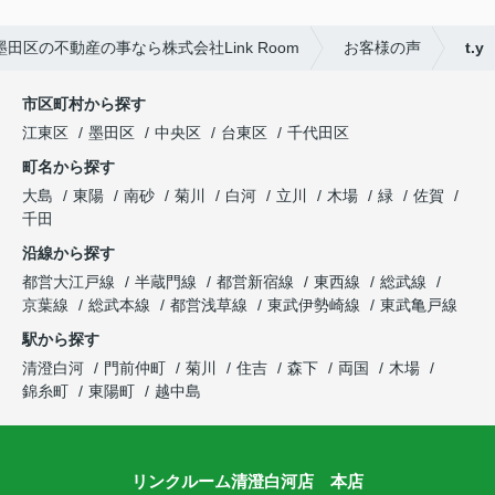
田区の不動産の事なら株式会社Link Room
お客様の声
t.y
市区町村から探す
江東区
墨田区
中央区
台東区
千代田区
町名から探す
大島
東陽
南砂
菊川
白河
立川
木場
緑
佐賀
千田
沿線から探す
都営大江戸線
半蔵門線
都営新宿線
東西線
総武線
京葉線
総武本線
都営浅草線
東武伊勢崎線
東武亀戸線
駅から探す
清澄白河
門前仲町
菊川
住吉
森下
両国
木場
錦糸町
東陽町
越中島
リンクルーム清澄白河店 本店