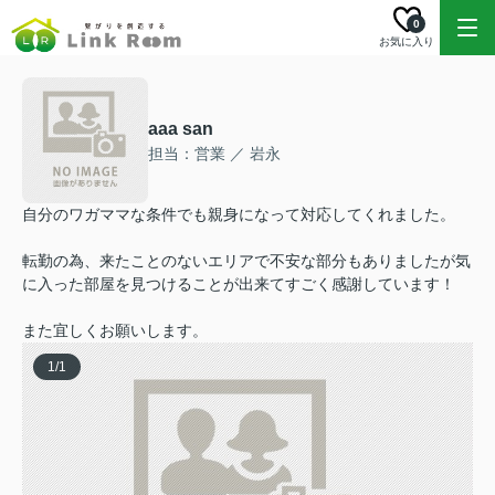
0
お気に入り
aaa san
担当：営業 ／ 岩永
自分のワガママな条件でも親身になって対応してくれました。
転勤の為、来たことのないエリアで不安な部分もありましたが気
に入った部屋を見つけることが出来てすごく感謝しています！
また宜しくお願いします。
1
/
1