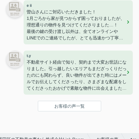
初めての一人暮らし、こちらにお願いしてよかった
e ii
です。
曽山さんにご対応いただきました！
ありがとうございました！
1月ごろから家が見つからず困っておりましたが、
理想通りの物件を見つけてくださりました…！
最後の鍵の受け渡し以外は、全てオンラインや
LINEでのご連絡でしたが、とても迅速かつ丁寧に
すぐ対応・お返事をくださるので、安心感がありま
した。
t.y
長年不動産にお勤めされているとのことで、知識も
不動産サイト経由で知り、契約まで大変お世話にな
豊富で色んなご相談にも乗ってくださります。
りました。引っ越したいエリアもまだざっくりだっ
また家を探すときはぜひお願いします！
たのにも関わらず、良い物件が出てきた時にはメー
ルでお伝えしてくださったり、さまざまな配慮をし
てくださったおかげで素敵な物件に出会えました
(^^)
また、担当してくださった曽山さんは来店するまで
お客様の声一覧
のメールが丁寧で、とても安心してやりとりするこ
とができました！
ありがとうございました！