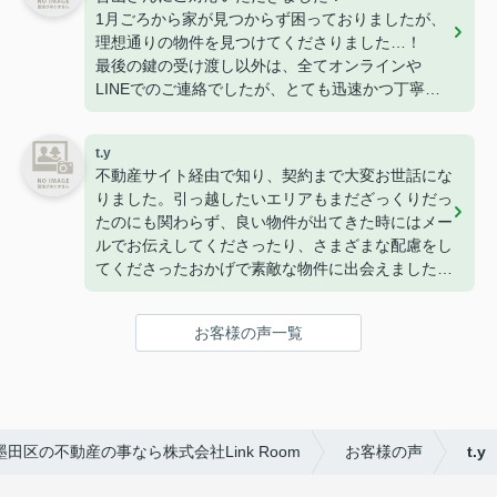
ありがとうございました！
1月ごろから家が見つからず困っておりましたが、
理想通りの物件を見つけてくださりました…！
最後の鍵の受け渡し以外は、全てオンラインや
LINEでのご連絡でしたが、とても迅速かつ丁寧に
すぐ対応・お返事をくださるので、安心感がありま
した。
t.y
長年不動産にお勤めされているとのことで、知識も
不動産サイト経由で知り、契約まで大変お世話にな
豊富で色んなご相談にも乗ってくださります。
りました。引っ越したいエリアもまだざっくりだっ
また家を探すときはぜひお願いします！
たのにも関わらず、良い物件が出てきた時にはメー
ルでお伝えしてくださったり、さまざまな配慮をし
てくださったおかげで素敵な物件に出会えました
(^^)
また、担当してくださった曽山さんは来店するまで
お客様の声一覧
のメールが丁寧で、とても安心してやりとりするこ
とができました！
ありがとうございました！
田区の不動産の事なら株式会社Link Room
お客様の声
t.y