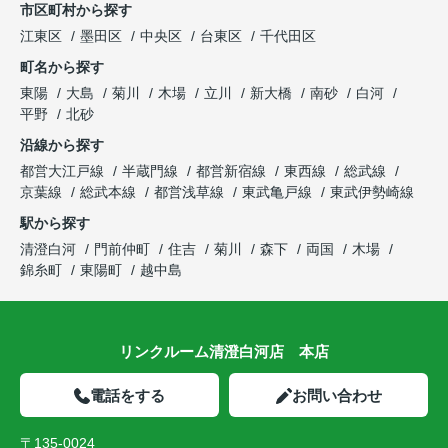
市区町村から探す
江東区
墨田区
中央区
台東区
千代田区
町名から探す
東陽
大島
菊川
木場
立川
新大橋
南砂
白河
平野
北砂
沿線から探す
都営大江戸線
半蔵門線
都営新宿線
東西線
総武線
京葉線
総武本線
都営浅草線
東武亀戸線
東武伊勢崎線
駅から探す
清澄白河
門前仲町
住吉
菊川
森下
両国
木場
錦糸町
東陽町
越中島
リンクルーム清澄白河店 本店
電話をする
お問い合わせ
〒135-0024