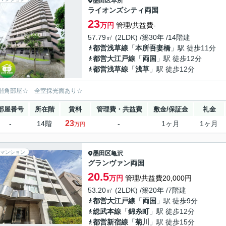
墨田区
本所
ライオンズシティ両国
23
万円
管理/共益費-
57.79㎡ (2LDK) /築30年 /14階建
都営浅草線
「
本所吾妻橋
」駅 徒歩11分
都営大江戸線
「
両国
」駅 徒歩12分
都営浅草線
「
浅草
」駅 徒歩12分
階角部屋☆ 全室採光面あり☆
部屋番号
所在階
賃料
管理費・共益費
敷金/保証金
礼金
23
-
14階
-
1ヶ月
1ヶ月
万円
マンション
墨田区
亀沢
グランヴァン両国
20.5
万円
管理/共益費20,000円
53.20㎡ (2LDK) /築20年 /7階建
都営大江戸線
「
両国
」駅 徒歩9分
総武本線
「
錦糸町
」駅 徒歩12分
都営新宿線
「
菊川
」駅 徒歩15分