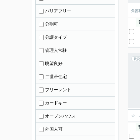
バリアフリー
角部
分割可
分譲タイプ
管理人常駐
賃貸
眺望良好
二世帯住宅
フリーレント
カードキー
オープンハウス
☆ 
外国人可