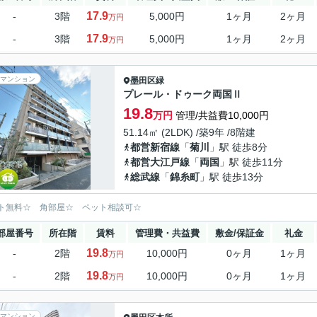
17.9
-
3階
5,000円
1ヶ月
2ヶ月
万円
17.9
-
3階
5,000円
1ヶ月
2ヶ月
万円
マンション
墨田区
緑
プレール・ドゥーク両国Ⅱ
19.8
万円
管理/共益費10,000円
51.14㎡ (2LDK) /築9年 /8階建
都営新宿線
「
菊川
」駅 徒歩8分
都営大江戸線
「
両国
」駅 徒歩11分
総武線
「
錦糸町
」駅 徒歩13分
ト無料☆ 角部屋☆ ペット相談可☆
部屋番号
所在階
賃料
管理費・共益費
敷金/保証金
礼金
19.8
-
2階
10,000円
0ヶ月
1ヶ月
万円
19.8
-
2階
10,000円
0ヶ月
1ヶ月
万円
マンション