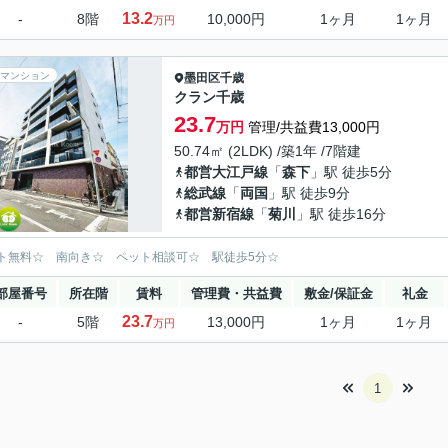
13.2
-
8階
10,000円
1ヶ月
1ヶ月
万円
マンション
墨田区
千歳
クラン千歳
23.7
万円
管理/共益費13,000円
50.74㎡ (2LDK) /築1年 /7階建
都営大江戸線
「
森下
」駅 徒歩5分
総武線
「
両国
」駅 徒歩9分
都営新宿線
「
菊川
」駅 徒歩16分
ト無料☆ 南向き☆ ペット相談可☆ 駅徒歩5分☆
部屋番号
所在階
賃料
管理費・共益費
敷金/保証金
礼金
23.7
-
5階
13,000円
1ヶ月
1ヶ月
万円
1