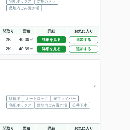
宅配ボックス
防犯カメラ
敷地内ごみ置き場
間取り
面積
詳細
お気に入り
2K
40.39㎡
詳細を見る
追加する
2K
40.39㎡
詳細を見る
追加する
駐輪場
オートロック
光ファイバー
宅配ボックス
敷地内ごみ置き場
公共下水
間取り
面積
詳細
お気に入り