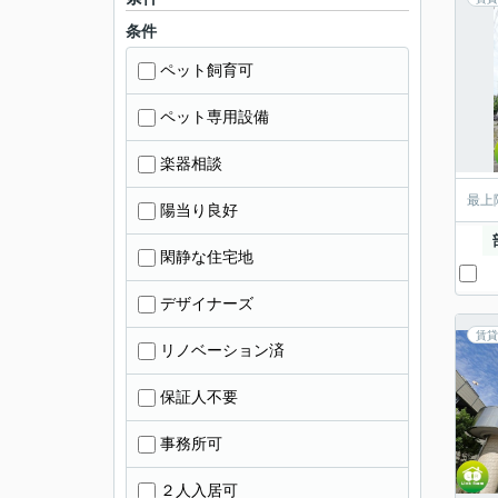
条件
ペット飼育可
ペット専用設備
楽器相談
最上
陽当り良好
閑静な住宅地
デザイナーズ
賃貸
リノベーション済
保証人不要
事務所可
２人入居可