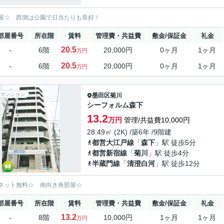
屋☆ 西側は公園で日当たりも良好！
部屋番号
所在階
賃料
管理費・共益費
敷金/保証金
礼金
20.5
-
6階
20,000円
0ヶ月
1ヶ月
万円
20.5
-
6階
20,000円
0ヶ月
1ヶ月
万円
マンション
墨田区
菊川
シーフォルム森下
13.2
万円
管理/共益費10,000円
28.49㎡ (2K) /築6年 /9階建
都営大江戸線
「
森下
」駅 徒歩5分
都営新宿線
「
菊川
」駅 徒歩4分
半蔵門線
「
清澄白河
」駅 徒歩12分
ネット無料☆ 南向き角部屋☆
部屋番号
所在階
賃料
管理費・共益費
敷金/保証金
礼金
13.2
-
8階
10,000円
1ヶ月
1ヶ月
万円