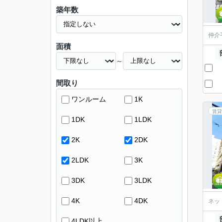
築年数
仲介
面積
～
間取り
ワンルーム
1K
賃貸
1DK
1LDK
2K
2DK
2LDK
3K
3DK
3LDK
4K
4DK
ネッ
4LDK以上