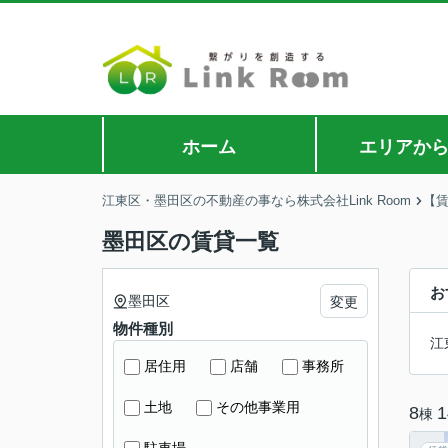
ホーム
エリアか
江東区・墨田区の不動産の事なら株式会社Link Room
【
墨田区の賃貸一覧
お
墨田区
変更
物件種別
江
居住用
店舗
事務所
土地
その他事業用
8
1
棟