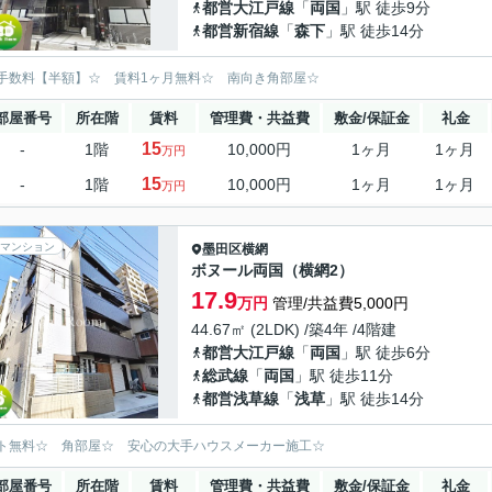
都営大江戸線
「
両国
」駅 徒歩9分
都営新宿線
「
森下
」駅 徒歩14分
手数料【半額】☆ 賃料1ヶ月無料☆ 南向き角部屋☆
部屋番号
所在階
賃料
管理費・共益費
敷金/保証金
礼金
15
-
1階
10,000円
1ヶ月
1ヶ月
万円
15
-
1階
10,000円
1ヶ月
1ヶ月
万円
マンション
墨田区
横網
ボヌール両国（横網2）
17.9
万円
管理/共益費5,000円
44.67㎡ (2LDK) /築4年 /4階建
都営大江戸線
「
両国
」駅 徒歩6分
総武線
「
両国
」駅 徒歩11分
都営浅草線
「
浅草
」駅 徒歩14分
ト無料☆ 角部屋☆ 安心の大手ハウスメーカー施工☆
部屋番号
所在階
賃料
管理費・共益費
敷金/保証金
礼金