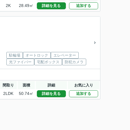
2K
28.49㎡
詳細を見る
追加する
駐輪場
オートロック
エレベーター
光ファイバー
宅配ボックス
防犯カメラ
間取り
面積
詳細
お気に入り
2LDK
50.74㎡
詳細を見る
追加する