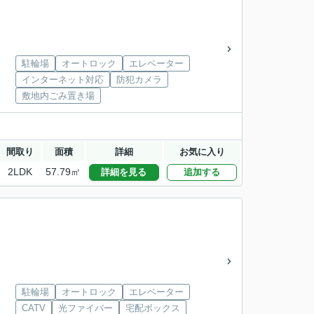
駐輪場
オートロック
エレベーター
インターネット対応
防犯カメラ
敷地内ごみ置き場
間取り
面積
詳細
お気に入り
2LDK
57.79㎡
詳細を見る
追加する
駐輪場
オートロック
エレベーター
CATV
光ファイバー
宅配ボックス