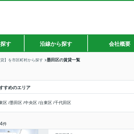
ら探す
沿線から探す
会社概要
墨田区の賃貸一覧
賃貸】を市区町村から探す
すすめのエリア
東区
/
墨田区
/
中央区
/
台東区
/
千代田区
4
件