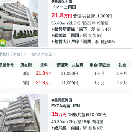
マンション
墨田区
千歳
ドマーニ両国
21.8
万円
管理/共益費11,000円
56.40㎡ (2LDK) /築22年 /9階建
都営新宿線
「
森下
」駅 徒歩4分
総武線
「
両国
」駅 徒歩6分
都営大江戸線
「
両国
」駅 徒歩9分
手数料【半額】☆ 南向き角部屋☆
部屋番号
所在階
賃料
管理費・共益費
敷金/保証金
礼金
21.8
-
3階
11,000円
1ヶ月
1ヶ月
万円
21.8
-
3階
11,000円
1ヶ月
1ヶ月
万円
マンション
墨田区
両国
EXZA両国LIEN
15
万円
管理/共益費10,000円
40.39㎡ (2K) /築15年 /9階建
総武線
「
両国
」駅 徒歩4分