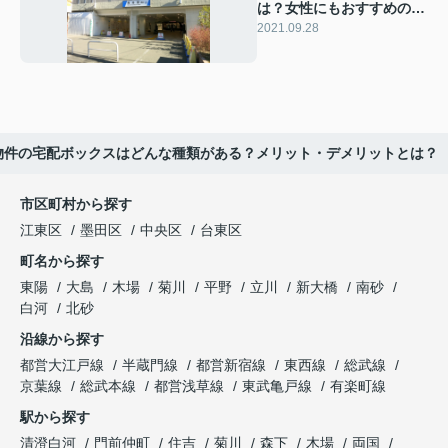
は？女性にもおすすめの快
適なエリアで生活を
2021.09.28
物件の宅配ボックスはどんな種類がある？メリット・デメリットとは？
市区町村から探す
江東区
墨田区
中央区
台東区
町名から探す
東陽
大島
木場
菊川
平野
立川
新大橋
南砂
白河
北砂
沿線から探す
都営大江戸線
半蔵門線
都営新宿線
東西線
総武線
京葉線
総武本線
都営浅草線
東武亀戸線
有楽町線
駅から探す
清澄白河
門前仲町
住吉
菊川
森下
木場
両国