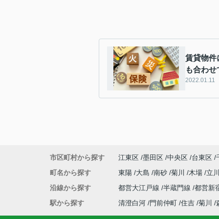
賃貸物件
も合わせ
2022.01.11
市区町村から探す
江東区
墨田区
中央区
台東区
町名から探す
東陽
大島
南砂
菊川
木場
立
沿線から探す
都営大江戸線
半蔵門線
都営新
駅から探す
清澄白河
門前仲町
住吉
菊川