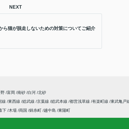
NEXT
から猫が脱走しないための対策についてご紹介
平野
富岡
南砂
白河
北砂
宿線
東西線
総武線
京葉線
総武本線
都営浅草線
有楽町線
東武亀戸
森下
木場
両国
錦糸町
越中島
東陽町