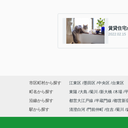
賃貸住宅
2022.02.15
市区町村から探す
江東区
墨田区
中央区
台東区
町名から探す
東陽
大島
菊川
新大橋
木場
沿線から探す
都営大江戸線
半蔵門線
都営新
駅から探す
清澄白河
門前仲町
住吉
菊川