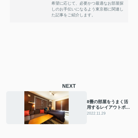
希望に応じて、必要かつ最適なお部屋探
しのお手伝いになるよう東京都に関連し
た記事をご紹介します。
NEXT
8畳の部屋をうまく活
用するレイアウトポイ
ントをご紹介
2022.11.29