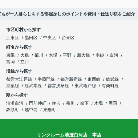
どもが一人暮らしをする部屋探しのポイントや費用・仕送り額をご紹介
市区町村から探す
江東区
墨田区
中央区
台東区
町名から探す
東陽
大島
菊川
木場
平野
新大橋
南砂
白河
富岡
立川
沿線から探す
都営大江戸線
半蔵門線
都営新宿線
東西線
総武線
京葉線
総武本線
都営浅草線
東武亀戸線
有楽町線
駅から探す
清澄白河
門前仲町
住吉
菊川
森下
木場
両国
錦糸町
越中島
東陽町
リンクルーム清澄白河店 本店