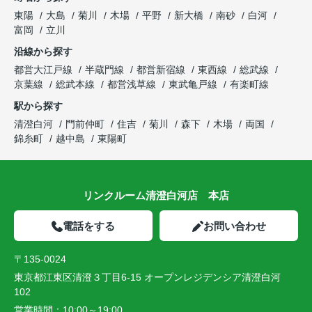
東陽
大島
菊川
木場
平野
新大橋
南砂
白河
富岡
立川
沿線から探す
都営大江戸線
半蔵門線
都営新宿線
東西線
総武線
京葉線
総武本線
都営浅草線
東武亀戸線
有楽町線
駅から探す
清澄白河
門前仲町
住吉
菊川
森下
木場
両国
錦糸町
越中島
東陽町
リンクルーム清澄白河店 本店
電話をする
お問い合わせ
〒135-0024
東京都江東区清澄３丁目6-15 オープンレジデンシア清澄白河
102
営業時間：
10:00～19:00