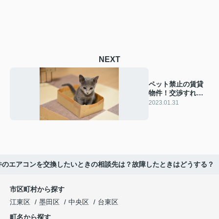
NEXT
ペット禁止の賃貸
物件！交渉すれば
飼える？
2023.01.31
件のエアコンを交換したいときの相談先は？故障したときはどうする？
市区町村から探す
江東区
墨田区
中央区
台東区
町名から探す