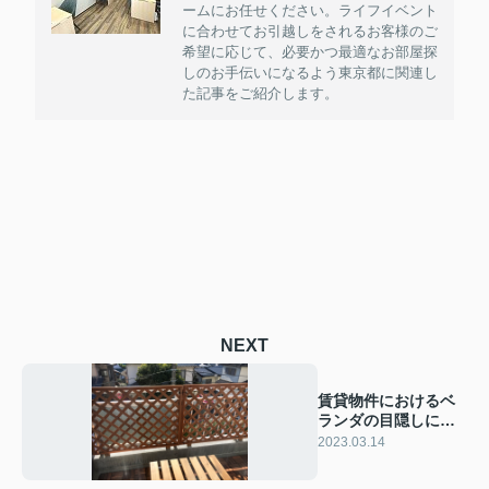
ームにお任せください。ライフイベント
に合わせてお引越しをされるお客様のご
希望に応じて、必要かつ最適なお部屋探
しのお手伝いになるよう東京都に関連し
た記事をご紹介します。
NEXT
賃貸物件におけるベ
ランダの目隠しには
何がある？
2023.03.14