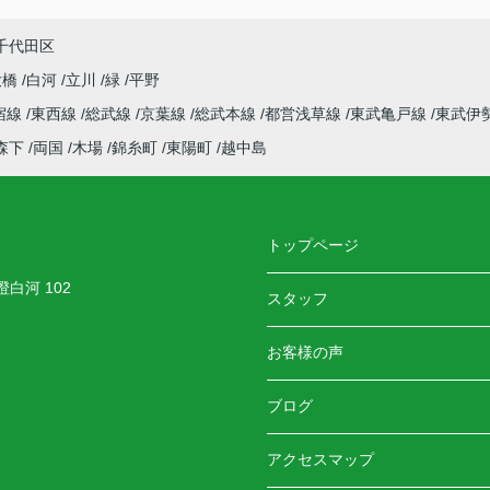
千代田区
大橋
白河
立川
緑
平野
宿線
東西線
総武線
京葉線
総武本線
都営浅草線
東武亀戸線
東武伊
森下
両国
木場
錦糸町
東陽町
越中島
トップページ
白河 102
スタッフ
お客様の声
ブログ
アクセスマップ