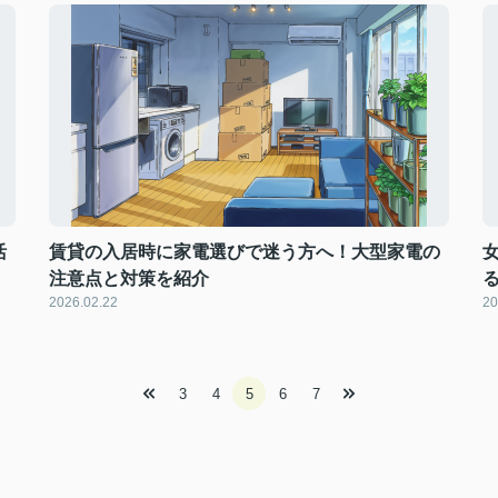
活
賃貸の入居時に家電選びで迷う方へ！大型家電の
注意点と対策を紹介
2026.02.22
20
3
4
5
6
7