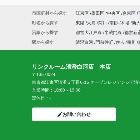
市区町村から探す
江東区
墨田区
中央区
台東区
町名から探す
東陽
大島
菊川
南砂
木場
新
沿線から探す
都営大江戸線
半蔵門線
都営新
駅から探す
清澄白河
門前仲町
住吉
菊川
リンクルーム清澄白河店 本店
〒135-0024
東京都江東区清澄３丁目6-15 オープンレジデンシア清澄
営業時間：
10:00～19:00
定休日：
-
お問い合わせ