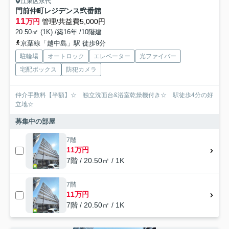
江東区永代
門前仲町レジデンス弐番館
11
万円
管理/共益費5,000円
20.50㎡ (1K) /築16年 /10階建
京葉線「越中島」駅 徒歩9分
駐輪場
オートロック
エレベーター
光ファイバー
宅配ボックス
防犯カメラ
仲介手数料【半額】☆ 独立洗面台&浴室乾燥機付き☆ 駅徒歩4分の好
立地☆
募集中の部屋
7階
11万円
7階 / 20.50㎡ / 1K
7階
11万円
7階 / 20.50㎡ / 1K