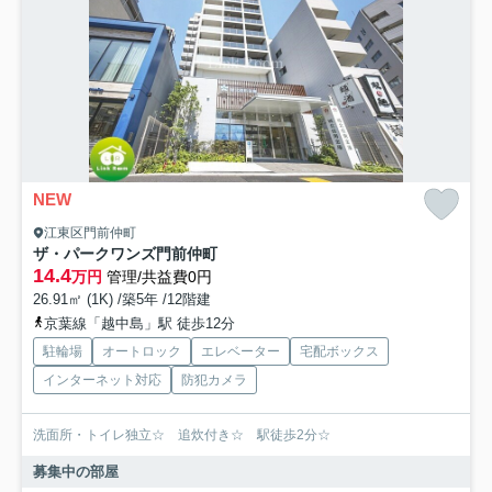
NEW
江東区門前仲町
ザ・パークワンズ門前仲町
14.4
万円
管理/共益費0円
26.91㎡ (1K) /築5年 /12階建
京葉線「越中島」駅 徒歩12分
駐輪場
オートロック
エレベーター
宅配ボックス
インターネット対応
防犯カメラ
洗面所・トイレ独立☆ 追炊付き☆ 駅徒歩2分☆
募集中の部屋