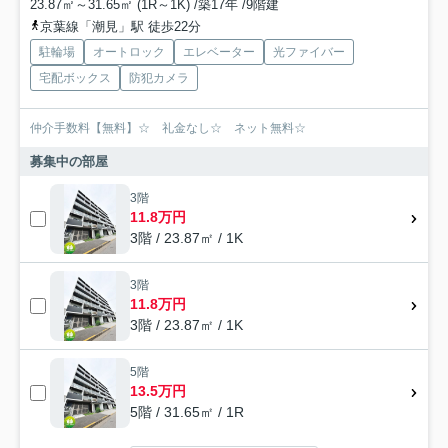
23.87㎡～31.65㎡ (1R～1K) /築17年 /9階建
京葉線「潮見」駅 徒歩22分
駐輪場
オートロック
エレベーター
光ファイバー
宅配ボックス
防犯カメラ
仲介手数料【無料】☆ 礼金なし☆ ネット無料☆
募集中の部屋
3階
11.8万円
3階 / 23.87㎡ / 1K
3階
11.8万円
3階 / 23.87㎡ / 1K
5階
13.5万円
5階 / 31.65㎡ / 1R