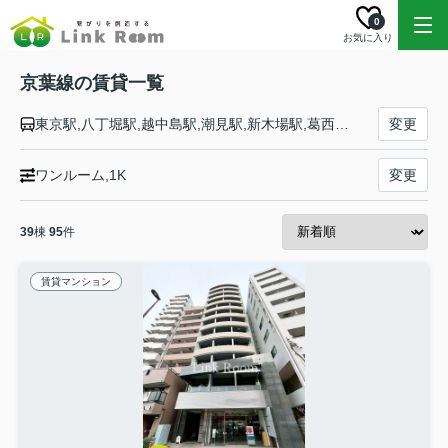
0
お気に入り
京葉線の賃貸一覧
東京駅,八丁堀駅,越中島駅,潮見駅,新木場駅,葛西臨海公園駅,舞浜駅,新浦安駅,市川塩浜駅,二俣新町駅,西船橋駅,南船橋駅,新習志野駅,幕張豊砂駅,海浜幕張駅,検見川浜駅,稲毛海岸駅,千葉みなと駅,蘇我駅
変更
ワンルーム,1K
変更
39
棟
95
件
賃貸マンション