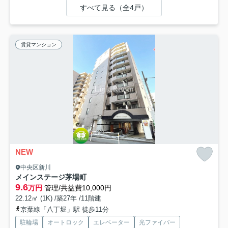
すべて見る（全4戸）
賃貸マンション
NEW
中央区新川
メインステージ茅場町
9.6
万円
管理/共益費10,000円
22.12㎡ (1K) /築27年 /11階建
京葉線「八丁堀」駅 徒歩11分
駐輪場
オートロック
エレベーター
光ファイバー