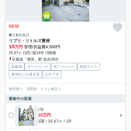
NEW
江東区枝川
リブリ・リトルズ豊洲
10
万円
管理/共益費4,000円
25.67㎡ (1R) /築14年 /3階建
京葉線「潮見」駅 徒歩26分
駐輪場
オートロック
光ファイバー
防犯カメラ
敷地内ごみ置き場
公共下水
角部屋☆ 洗面所・トイレ独立☆
募集中の部屋
1階
10万円
1階 / 25.67㎡ / 1R