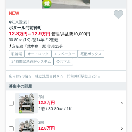
NEW
江東区深川
ボヌール門前仲町
12.8
12.9
万円～
万円
管理/共益費10,000円
30.80㎡ (1K) /築14年 /12階建
京葉線「越中島」駅 徒歩13分
駐輪場
オートロック
エレベーター
宅配ボックス
24時間緊急通報システム
公共下水
広々約9.3帖☆ 独立洗面台付き☆ 門前仲町駅徒歩2分☆
募集中の部屋
2階
12.8万円
2階 / 30.80㎡ / 1K
2階
12.8万円