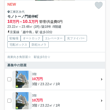
NEW
江東区永代
モノトーノ門前仲町
10
10.1
万円～
万円
管理/共益費0円
23.22㎡～23.48㎡ (1R) /築18年 /8階建
京葉線「越中島」駅 徒歩10分
駐輪場
オートロック
エレベーター
光ファイバー
宅配ボックス
防犯カメラ
南東向き角部屋☆ 駅徒歩5分☆
募集中の部屋
3階
10万円
3階 / 23.22㎡ / 1R
3階
10万円
3階 / 23.22㎡ / 1R