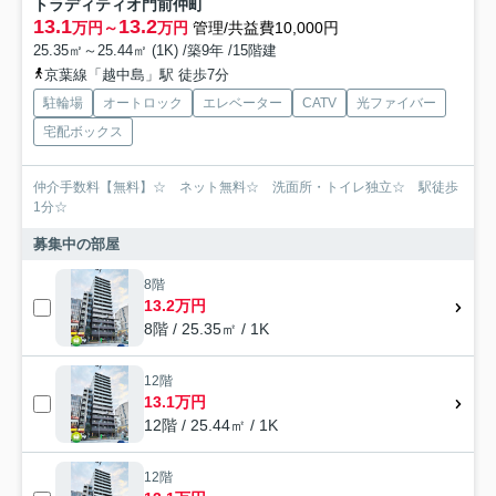
トラディティオ門前仲町
13.1
13.2
万円～
万円
管理/共益費10,000円
25.35㎡～25.44㎡ (1K) /築9年 /15階建
京葉線「越中島」駅 徒歩7分
駐輪場
オートロック
エレベーター
CATV
光ファイバー
宅配ボックス
仲介手数料【無料】☆ ネット無料☆ 洗面所・トイレ独立☆ 駅徒歩
1分☆
募集中の部屋
8階
13.2万円
8階 / 25.35㎡ / 1K
12階
13.1万円
12階 / 25.44㎡ / 1K
12階