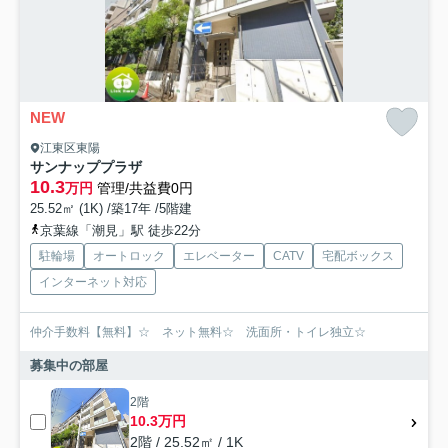
NEW
江東区東陽
サンナッププラザ
10.3
万円
管理/共益費0円
25.52㎡ (1K) /築17年 /5階建
京葉線「潮見」駅 徒歩22分
駐輪場
オートロック
エレベーター
CATV
宅配ボックス
インターネット対応
仲介手数料【無料】☆ ネット無料☆ 洗面所・トイレ独立☆
募集中の部屋
2階
10.3万円
2階 / 25.52㎡ / 1K