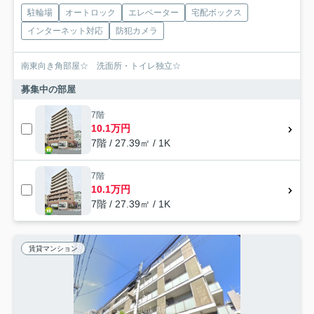
駐輪場
オートロック
エレベーター
宅配ボックス
インターネット対応
防犯カメラ
南東向き角部屋☆ 洗面所・トイレ独立☆
募集中の部屋
7階
10.1万円
7階 / 27.39㎡ / 1K
7階
10.1万円
7階 / 27.39㎡ / 1K
賃貸マンション