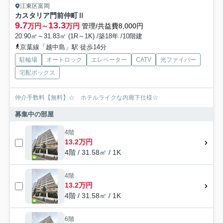
江東区富岡
カスタリア門前仲町Ⅱ
9.7
13.3
万円～
万円
管理/共益費8,000円
20.90㎡～31.83㎡ (1R～1K) /築18年 /10階建
京葉線「越中島」駅 徒歩14分
駐輪場
オートロック
エレベーター
CATV
光ファイバー
宅配ボックス
仲介手数料【無料】☆ ホテルライクな内廊下仕様☆
募集中の部屋
4階
13.2万円
4階 / 31.58㎡ / 1K
4階
13.2万円
4階 / 31.58㎡ / 1K
6階