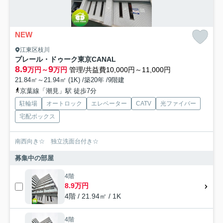
NEW
江東区枝川
プレール・ドゥーク東京CANAL
8.9
9
万円～
万円
管理/共益費10,000円～11,000円
21.84㎡～21.94㎡ (1K) /築20年 /9階建
京葉線「潮見」駅 徒歩7分
駐輪場
オートロック
エレベーター
CATV
光ファイバー
宅配ボックス
南西向き☆ 独立洗面台付き☆
募集中の部屋
4階
8.9万円
4階 / 21.94㎡ / 1K
4階