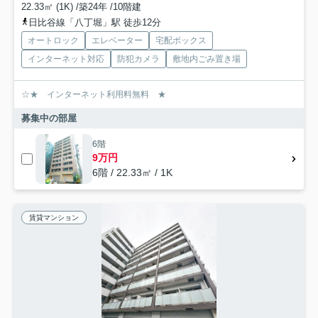
22.33㎡ (1K) /築24年 /10階建
日比谷線「八丁堀」駅 徒歩12分
オートロック
エレベーター
宅配ボックス
インターネット対応
防犯カメラ
敷地内ごみ置き場
☆★ インターネット利用料無料 ★
募集中の部屋
6階
9万円
6階 / 22.33㎡ / 1K
賃貸マンション