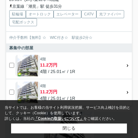
京葉線「潮見」駅 徒歩31分
駐輪場
オートロック
エレベーター
CATV
光ファイバー
宅配ボックス
仲介手数料【無料】☆ WIC付き☆ 駅徒歩2分☆
募集中の部屋
4階
11.2万円
4階 / 25.01㎡ / 1R
4階
11.2万円
4階 / 25.01㎡ / 1R
当サイトでは、お客様の当サイト利用状況把握、サービス向上検討を目的と
して、クッキー（Cookie）を使用しています。
賃貸マンション
詳しくは、当社の
「Cookieの取扱いについて」
をご確認ください。
閉じる