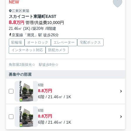
NEW
江東区東陽
スカイコート東陽町EAST
8.8
万円
管理/共益費10,000円
21.46㎡ (1K) /築20年 /8階建
京葉線「潮見」駅 徒歩26分
駐輪場
オートロック
エレベーター
宅配ボックス
インターネット対応
防犯カメラ
角部屋2面採光☆ 駅徒歩8分☆
募集中の部屋
6階
8.8万円
6階 / 21.46㎡ / 1K
6階
8.8万円
6階 / 21.46㎡ / 1K