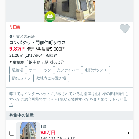
NEW
江東区古石場
コンポジット門前仲町サウス
9.8
万円
管理/共益費5,000円
21.28㎡ (1K) /築6年 /5階建
京葉線「越中島」駅 徒歩3分
駐輪場
オートロック
光ファイバー
宅配ボックス
防犯カメラ
敷地内ごみ置き場
弊社ではインターネットに掲載されているお部屋は他社様の掲載物件も
すべてご紹介可能です（＾＾) 気なる物件すべてをまとめて...
もっと見
る
募集中の部屋
1階
9.8万円