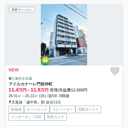
賃貸マンション
NEW
江東区古石場
アイルカナーレ門前仲町
11.4
11.5
万円～
万円
管理/共益費12,000円
26.01㎡～26.22㎡ (1K) /築5年 /8階建
京葉線「越中島」駅 徒歩11分
駐輪場
オートロック
エレベーター
宅配ボックス
インターネット対応
防犯カメラ