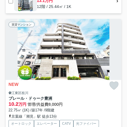
13.1万円
12階 / 25.44㎡ / 1K
賃貸マンション
NEW
江東区枝川
プレール・ドゥーク豊洲
10.2
万円
管理/共益費8,000円
22.75㎡ (1K) /築17年 /9階建
京葉線「潮見」駅 徒歩13分
オートロック
エレベーター
CATV
光ファイバー