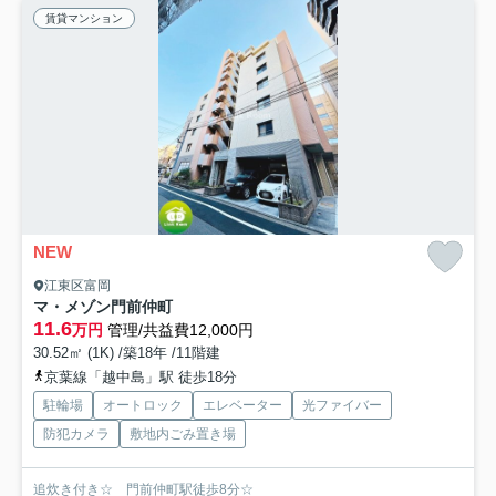
賃貸マンション
NEW
江東区富岡
マ・メゾン門前仲町
11.6
万円
管理/共益費12,000円
30.52㎡ (1K) /築18年 /11階建
京葉線「越中島」駅 徒歩18分
駐輪場
オートロック
エレベーター
光ファイバー
防犯カメラ
敷地内ごみ置き場
追炊き付き☆ 門前仲町駅徒歩8分☆