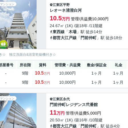
マンション
江東区
平野
レオーネ清澄白河
10.5
万円
管理/共益費10,000円
24.67㎡ (1K) /築18年 /11階建
東西線
「
木場
」駅 徒歩14分
都営大江戸線
「
門前仲町
」駅 徒歩18分
き☆ 独立洗面台&浴室乾燥機付き☆
部屋番号
所在階
賃料
管理費・共益費
敷金/保証金
礼金
10.5
-
9階
10,000円
1ヶ月
1ヶ月
万円
10.5
-
9階
10,000円
1ヶ月
1ヶ月
万円
マンション
江東区
永代
門前仲町レジデンス弐番館
11
万円
管理/共益費5,000円
20.50㎡ (1K) /築16年 /10階建
都営大江戸線
「
門前仲町
」駅 徒歩4分