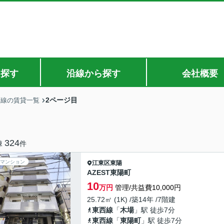
ら探す
沿線から探す
会社概要
2ページ目
西線の賃貸一覧
324
棟
件
マンション
江東区
東陽
AZEST東陽町
10
万円
管理/共益費10,000円
25.72㎡ (1K) /築14年 /7階建
東西線
「
木場
」駅 徒歩7分
東西線
「
東陽町
」駅 徒歩7分