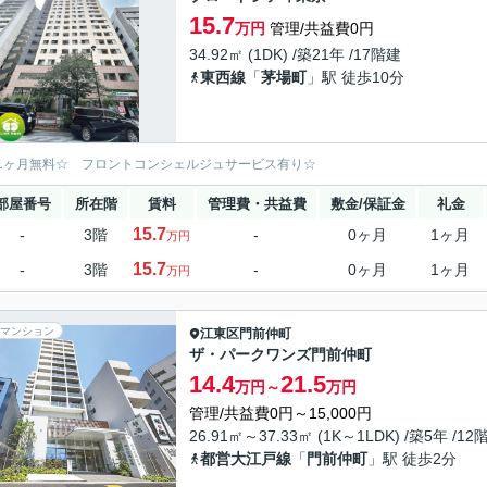
15.7
万円
管理/共益費0円
34.92㎡ (1DK) /築21年 /17階建
東西線
「
茅場町
」駅 徒歩10分
1ヶ月無料☆ フロントコンシェルジュサービス有り☆
部屋番号
所在階
賃料
管理費・共益費
敷金/保証金
礼金
15.7
-
3階
-
0ヶ月
1ヶ月
万円
15.7
-
3階
-
0ヶ月
1ヶ月
万円
マンション
江東区
門前仲町
ザ・パークワンズ門前仲町
14.4
21.5
万円～
万円
管理/共益費0円～15,000円
26.91㎡～37.33㎡ (1K～1LDK) /築5年 /12
都営大江戸線
「
門前仲町
」駅 徒歩2分