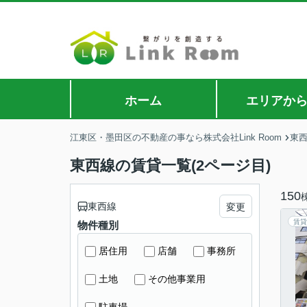
ホーム
エリアか
江東区・墨田区の不動産の事なら株式会社Link Room
東
東西線の賃貸一覧(2ページ目)
150
東西線
変更
賃貸
物件種別
居住用
店舗
事務所
土地
その他事業用