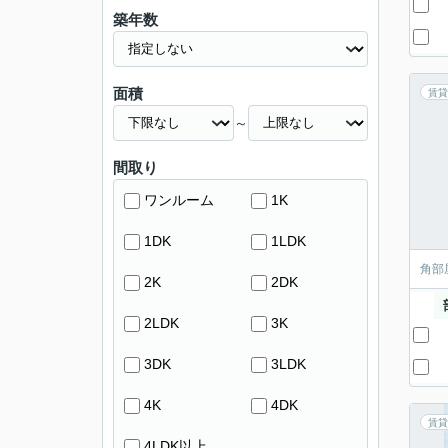
築年数
面積
賃貸
～
間取り
ワンルーム
1K
1DK
1LDK
角部
2K
2DK
2LDK
3K
3DK
3LDK
4K
4DK
賃貸
4LDK以上