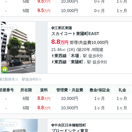
9.5
-
5階
10,000円
0ヶ月
1ヶ月
万円
9.5
-
5階
10,000円
0ヶ月
1ヶ月
万円
マンション
江東区
東陽
スカイコート東陽町EAST
8.8
万円
管理/共益費10,000円
21.46㎡ (1K) /築20年 /8階建
東西線
「
木場
」駅 徒歩8分
東西線
「
東陽町
」駅 徒歩9分
屋2面採光☆ 駅徒歩8分☆
部屋番号
所在階
賃料
管理費・共益費
敷金/保証金
礼金
8.8
-
6階
10,000円
1ヶ月
1ヶ月
万円
8.8
-
6階
10,000円
1ヶ月
1ヶ月
万円
マンション
中央区
日本橋蛎殻町
ブロードシティ東京