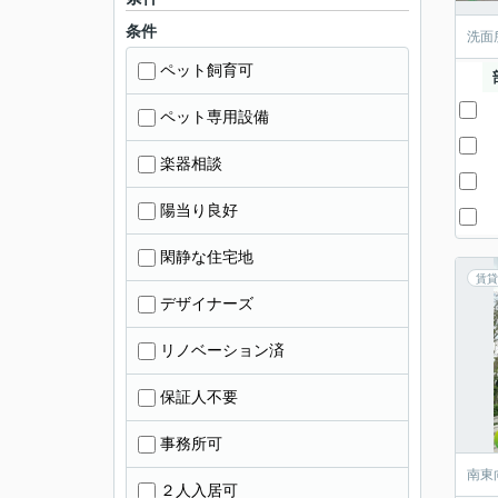
条件
洗面
ペット飼育可
ペット専用設備
楽器相談
陽当り良好
閑静な住宅地
賃貸
デザイナーズ
リノベーション済
保証人不要
事務所可
南東
２人入居可