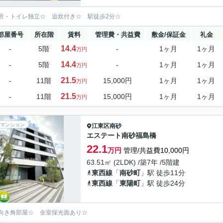
所・トイレ独立☆ 追炊付き☆ 駅徒歩2分☆
部屋番号
所在階
賃料
管理費・共益費
敷金/保証金
礼金
14.4
-
5階
-
1ヶ月
1ヶ月
万円
14.4
-
5階
-
1ヶ月
1ヶ月
万円
21.5
-
11階
15,000円
1ヶ月
1ヶ月
万円
21.5
-
11階
15,000円
1ヶ月
1ヶ月
万円
マンション
江東区
南砂
エステート南砂福島橋
22.1
万円
管理/共益費10,000円
63.51㎡ (2LDK) /築7年 /5階建
東西線
「
南砂町
」駅 徒歩11分
東西線
「
東陽町
」駅 徒歩24分
向き角部屋☆ 全室採光面あり☆