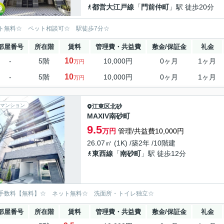
都営大江戸線
「
門前仲町
」駅 徒歩20分
ト無料☆ ペット相談可☆ 駅徒歩7分☆
部屋番号
所在階
賃料
管理費・共益費
敷金/保証金
礼金
10
-
5階
10,000円
0ヶ月
1ヶ月
万円
10
-
5階
10,000円
0ヶ月
1ヶ月
万円
マンション
江東区
北砂
MAXIV南砂町
9.5
万円
管理/共益費10,000円
26.07㎡ (1K) /築2年 /10階建
東西線
「
南砂町
」駅 徒歩12分
手数料【無料】☆ ネット無料☆ 洗面所・トイレ独立☆
部屋番号
所在階
賃料
管理費・共益費
敷金/保証金
礼金