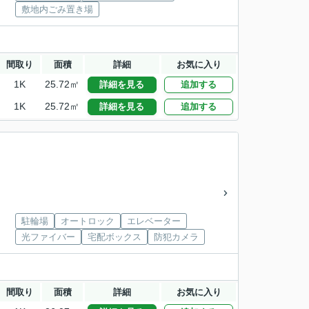
敷地内ごみ置き場
間取り
面積
詳細
お気に入り
1K
25.72㎡
詳細を見る
追加する
1K
25.72㎡
詳細を見る
追加する
駐輪場
オートロック
エレベーター
光ファイバー
宅配ボックス
防犯カメラ
間取り
面積
詳細
お気に入り