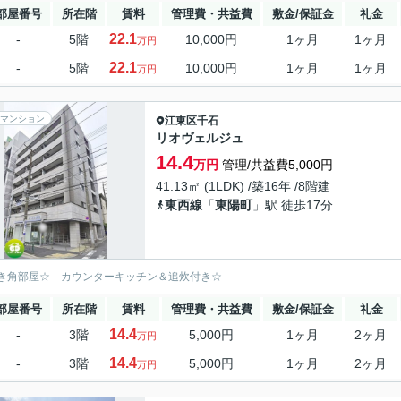
部屋番号
所在階
賃料
管理費・共益費
敷金/保証金
礼金
22.1
-
5階
10,000円
1ヶ月
1ヶ月
万円
22.1
-
5階
10,000円
1ヶ月
1ヶ月
万円
マンション
江東区
千石
リオヴェルジュ
14.4
万円
管理/共益費5,000円
41.13㎡ (1LDK) /築16年 /8階建
東西線
「
東陽町
」駅 徒歩17分
き角部屋☆ カウンターキッチン＆追炊付き☆
部屋番号
所在階
賃料
管理費・共益費
敷金/保証金
礼金
14.4
-
3階
5,000円
1ヶ月
2ヶ月
万円
14.4
-
3階
5,000円
1ヶ月
2ヶ月
万円