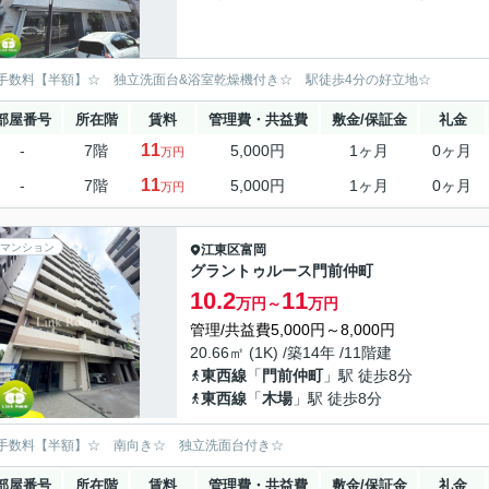
手数料【半額】☆ 独立洗面台&浴室乾燥機付き☆ 駅徒歩4分の好立地☆
部屋番号
所在階
賃料
管理費・共益費
敷金/保証金
礼金
11
-
7階
5,000円
1ヶ月
0ヶ月
万円
11
-
7階
5,000円
1ヶ月
0ヶ月
万円
マンション
江東区
富岡
グラントゥルース門前仲町
10.2
11
万円～
万円
管理/共益費5,000円～8,000円
20.66㎡ (1K) /築14年 /11階建
東西線
「
門前仲町
」駅 徒歩8分
東西線
「
木場
」駅 徒歩8分
手数料【半額】☆ 南向き☆ 独立洗面台付き☆
部屋番号
所在階
賃料
管理費・共益費
敷金/保証金
礼金