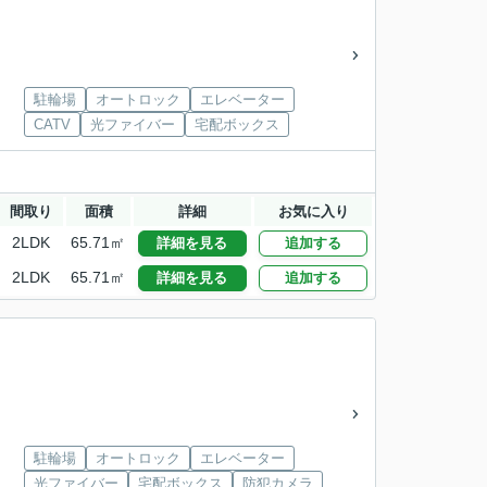
駐輪場
オートロック
エレベーター
CATV
光ファイバー
宅配ボックス
間取り
面積
詳細
お気に入り
2LDK
65.71㎡
詳細を見る
追加する
2LDK
65.71㎡
詳細を見る
追加する
駐輪場
オートロック
エレベーター
光ファイバー
宅配ボックス
防犯カメラ