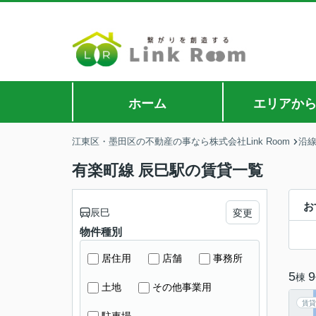
ホーム
エリアか
江東区・墨田区の不動産の事なら株式会社Link Room
沿
有楽町線 辰巳駅の賃貸一覧
お
辰巳
変更
物件種別
居住用
店舗
事務所
5
9
棟
土地
その他事業用
賃貸