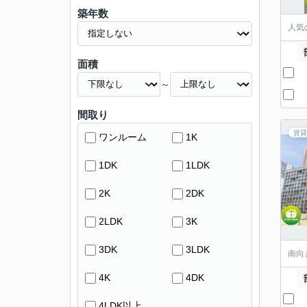
築年数
人気
面積
～
間取り
賃貸
ワンルーム
1K
1DK
1LDK
2K
2DK
2LDK
3K
3DK
3LDK
南向
4K
4DK
4LDK以上