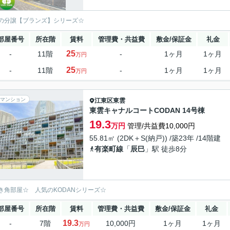
の分譲【ブランズ】シリーズ☆
部屋番号
所在階
賃料
管理費・共益費
敷金/保証金
礼金
25
-
11階
-
1ヶ月
1ヶ月
万円
25
-
11階
-
1ヶ月
1ヶ月
万円
マンション
江東区
東雲
東雲キャナルコートCODAN 14号棟
19.3
万円
管理/共益費10,000円
55.81㎡ (2DK＋S(納戸)) /築23年 /14階建
有楽町線
「
辰巳
」駅 徒歩8分
き角部屋☆ 人気のKODANシリーズ☆
部屋番号
所在階
賃料
管理費・共益費
敷金/保証金
礼金
19.3
-
7階
10,000円
1ヶ月
1ヶ月
万円