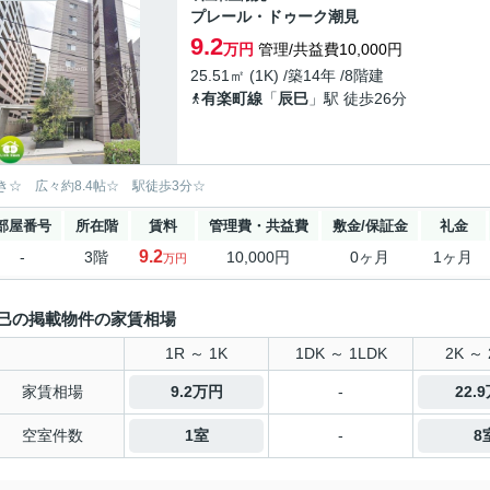
プレール・ドゥーク潮見
9.2
万円
管理/共益費10,000円
25.51㎡ (1K) /築14年 /8階建
有楽町線
「
辰巳
」駅 徒歩26分
き☆ 広々約8.4帖☆ 駅徒歩3分☆
部屋番号
所在階
賃料
管理費・共益費
敷金/保証金
礼金
9.2
-
3階
10,000円
0ヶ月
1ヶ月
万円
巳の掲載物件の家賃相場
1R ～ 1K
1DK ～ 1LDK
2K ～ 
家賃相場
9.2万円
-
22.
空室件数
1室
-
8