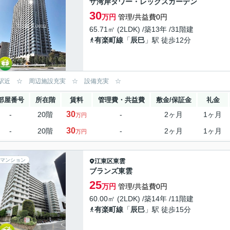
ザ湾岸タワー・レックスガーデン
30
万円
管理/共益費0円
65.71㎡ (2LDK) /築13年 /31階建
有楽町線
「
辰巳
」駅 徒歩12分
駅近 ☆ 周辺施設充実 ☆ 設備充実 ☆
部屋番号
所在階
賃料
管理費・共益費
敷金/保証金
礼金
30
-
20階
-
2ヶ月
1ヶ月
万円
30
-
20階
-
2ヶ月
1ヶ月
万円
マンション
江東区
東雲
ブランズ東雲
25
万円
管理/共益費0円
60.00㎡ (2LDK) /築14年 /11階建
有楽町線
「
辰巳
」駅 徒歩15分