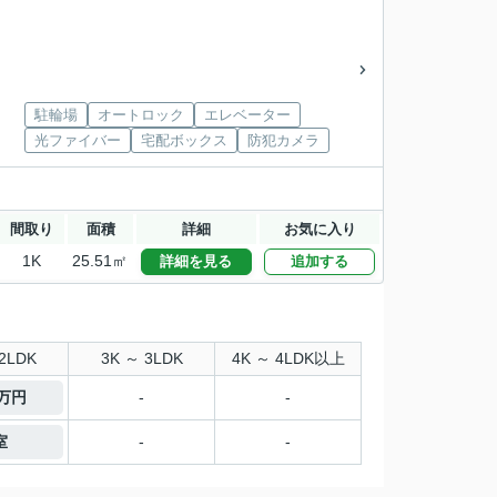
駐輪場
オートロック
エレベーター
光ファイバー
宅配ボックス
防犯カメラ
間取り
面積
詳細
お気に入り
1K
25.51㎡
詳細を見る
追加する
2LDK
3K ～ 3LDK
4K ～ 4LDK以上
9万円
-
-
室
-
-