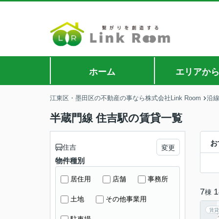
ホーム
エリアか
江東区・墨田区の不動産の事なら株式会社Link Room
沿
半蔵門線 住吉駅の賃貸一覧
お
住吉
変更
物件種別
居住用
店舗
事務所
7
1
棟
土地
その他事業用
賃貸