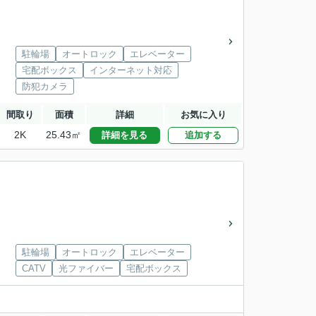
駐輪場
オートロック
エレベーター
宅配ボックス
インターネット対応
防犯カメラ
間取り
面積
詳細
お気に入り
2K
25.43㎡
詳細を見る
追加する
駐輪場
オートロック
エレベーター
CATV
光ファイバー
宅配ボックス