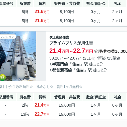
部屋番号
所在階
賃料
管理費・共益費
敷金/保証金
礼金
21.6
-
5階
8,100円
0ヶ月
2ヶ月
万円
21.6
-
5階
8,100円
0ヶ月
2ヶ月
万円
マンション
江東区
住吉
プライムブリス深川住吉
21.4
22.7
万円～
万円
管理/共益費15,00
39.28㎡～42.07㎡ (2LDK) /新築 /13階建
半蔵門線
「
住吉
」駅 徒歩2分
都営新宿線
「
住吉
」駅 徒歩2分
築】仲介手数料無料☆ 礼金なし☆ 賃料1ヶ月無料☆
部屋番号
所在階
賃料
管理費・共益費
敷金/保証金
礼金
21.4
-
2階
15,000円
1ヶ月
0ヶ月
万円
22.7
-
13階
15,000円
1ヶ月
0ヶ月
万円