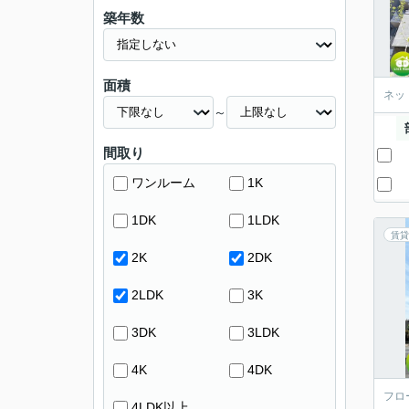
築年数
面積
ネッ
～
間取り
ワンルーム
1K
1DK
1LDK
賃貸
2K
2DK
2LDK
3K
3DK
3LDK
4K
4DK
フロ
4LDK以上