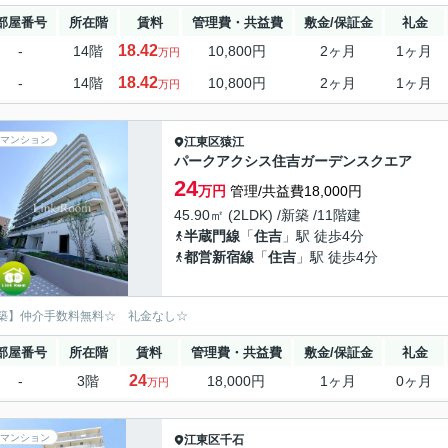
部屋番号
所在階
賃料
管理費・共益費
敷金/保証金
礼金
18.42
-
14階
10,800円
2ヶ月
1ヶ月
万円
18.42
-
14階
10,800円
2ヶ月
1ヶ月
万円
マンション
江東区
猿江
パークアクシス住吉ガーデンスクエア
24
万円
管理/共益費18,000円
45.90㎡ (2LDK) /新築 /11階建
半蔵門線
「
住吉
」駅 徒歩4分
都営新宿線
「
住吉
」駅 徒歩4分
築】仲介手数料無料☆ 礼金なし☆
部屋番号
所在階
賃料
管理費・共益費
敷金/保証金
礼金
24
-
3階
18,000円
1ヶ月
0ヶ月
万円
マンション
江東区
千石