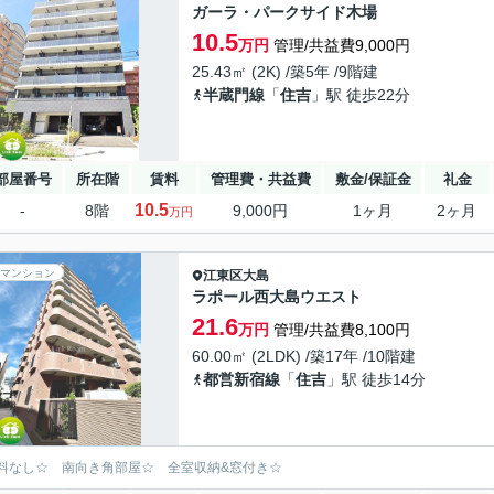
ガーラ・パークサイド木場
10.5
万円
管理/共益費9,000円
25.43㎡ (2K) /築5年 /9階建
半蔵門線
「
住吉
」駅 徒歩22分
部屋番号
所在階
賃料
管理費・共益費
敷金/保証金
礼金
10.5
-
8階
9,000円
1ヶ月
2ヶ月
万円
マンション
江東区
大島
ラポール西大島ウエスト
21.6
万円
管理/共益費8,100円
60.00㎡ (2LDK) /築17年 /10階建
都営新宿線
「
住吉
」駅 徒歩14分
料なし☆ 南向き角部屋☆ 全室収納&窓付き☆