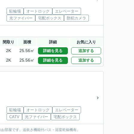
駐輪場
オートロック
エレベーター
光ファイバー
宅配ボックス
防犯カメラ
間取り
面積
詳細
お気に入り
2K
25.56㎡
詳細を見る
追加する
2K
25.56㎡
詳細を見る
追加する
駐輪場
オートロック
エレベーター
CATV
光ファイバー
宅配ボックス
のお部屋です。追炊き機能付バス・浴室乾燥機有。