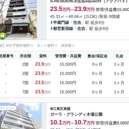
S-RESIDENCE住吉aquacht（アクアハト
23.5
23.9
万円～
万円
管理/共益費15,00
45.31㎡～48.66㎡ (2LDK) /新築 /8階建
半蔵門線
「
住吉
」駅 徒歩9分
都営新宿線
「
住吉
」駅 徒歩9分
築】仲介手数料無料☆ ネット無料☆ 角部屋☆
部屋番号
所在階
賃料
管理費・共益費
敷金/保証金
礼金
23.9
-
2階
15,000円
0ヶ月
1ヶ月
万円
23.9
-
2階
15,000円
0ヶ月
1ヶ月
万円
23.5
-
7階
15,000円
0ヶ月
1ヶ月
万円
23.5
-
7階
15,000円
0ヶ月
1ヶ月
万円
マンション
江東区
東陽
ガーラ・グランディ木場公園
10.1
10.7
万円～
万円
管理/共益費9,000