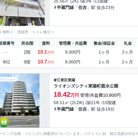
25.56㎡ (2K) /築3年 /11階建
半蔵門線
「
住吉
」駅 徒歩23分
ト無料☆ 洗面所・トイレ独立☆
部屋番号
所在階
賃料
管理費・共益費
敷金/保証金
礼金
10.1
-
2階
9,000円
1ヶ月
2ヶ月
万円
10.7
902
9階
9,000円
1ヶ月
2ヶ月
万円
マンション
江東区
東陽
ライオンズシティ東陽町親水公園
18.42
万円
管理/共益費10,800円
58.51㎡ (2LDK) /築21年 /15階建
半蔵門線
「
住吉
」駅 徒歩18分
ーリング仕様・リビングに床暖房がついています。バストイレ別・独立洗面台付き