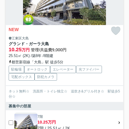
NEW
江東区大島
グランド・ガーラ大島
10.25
万円
管理/共益費9,000円
25.51㎡ (2K) /築8年 /8階建
都営新宿線「大島」駅 徒歩5分
駐輪場
オートロック
エレベーター
光ファイバー
宅配ボックス
防犯カメラ
ネット無料☆ 洗面所・トイレ独立☆ 追炊き&グリル付き☆ 駅徒歩5
分☆
募集中の部屋
7階
10.25万円
7階 / 25.51㎡ / 2K