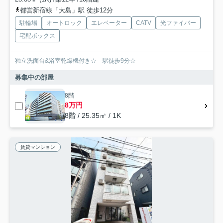
都営新宿線「大島」駅 徒歩12分
駐輪場
オートロック
エレベーター
CATV
光ファイバー
宅配ボックス
独立洗面台&浴室乾燥機付き☆ 駅徒歩9分☆
募集中の部屋
8階
8万円
8階 / 25.35㎡ / 1K
賃貸マンション