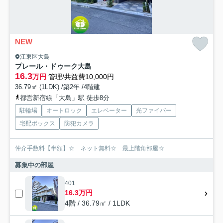
NEW
江東区大島
プレール・ドゥーク大島
16.3
万円
管理/共益費10,000円
36.79㎡ (1LDK) /築2年 /4階建
都営新宿線「大島」駅 徒歩8分
駐輪場
オートロック
エレベーター
光ファイバー
宅配ボックス
防犯カメラ
仲介手数料【半額】☆ ネット無料☆ 最上階角部屋☆
募集中の部屋
401
16.3万円
4階 / 36.79㎡ / 1LDK