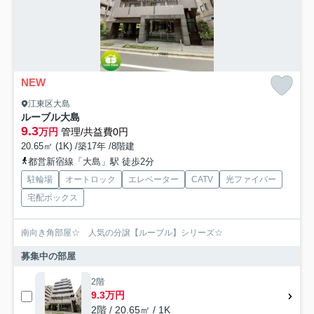
NEW
江東区大島
ルーブル大島
9.3
万円
管理/共益費0円
20.65㎡ (1K) /築17年 /8階建
都営新宿線「大島」駅 徒歩2分
駐輪場
オートロック
エレベーター
CATV
光ファイバー
宅配ボックス
南向き角部屋☆ 人気の分譲【ルーブル】シリーズ☆
募集中の部屋
2階
9.3万円
2階 / 20.65㎡ / 1K