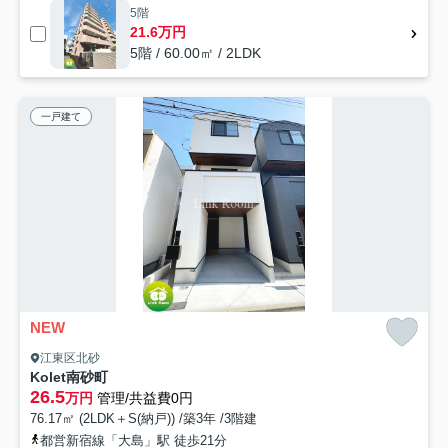
5階
21.6万円
5階 / 60.00㎡ / 2LDK
一戸建て
NEW
江東区北砂
Kolet南砂町
26.5
万円
管理/共益費0円
76.17㎡ (2LDK＋S(納戸)) /築3年 /3階建
都営新宿線「大島」駅 徒歩21分