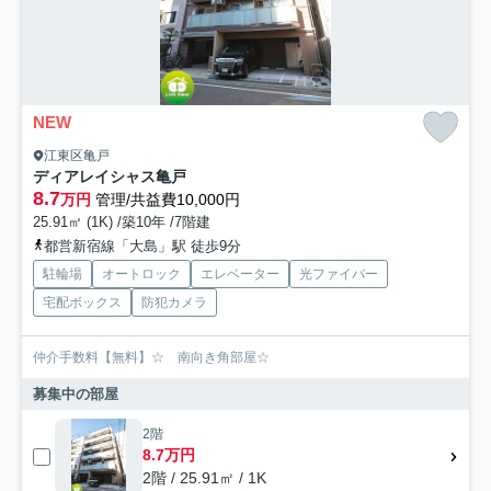
NEW
江東区亀戸
ディアレイシャス亀戸
8.7
万円
管理/共益費10,000円
25.91㎡ (1K) /築10年 /7階建
都営新宿線「大島」駅 徒歩9分
駐輪場
オートロック
エレベーター
光ファイバー
宅配ボックス
防犯カメラ
仲介手数料【無料】☆ 南向き角部屋☆
募集中の部屋
2階
8.7万円
2階 / 25.91㎡ / 1K