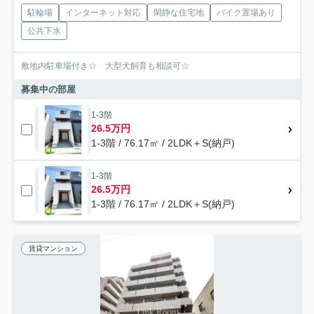
駐輪場
インターネット対応
閑静な住宅地
バイク置場あり
公共下水
敷地内駐車場付き☆ 大型犬飼育も相談可☆
募集中の部屋
1-3階
26.5万円
1-3階 / 76.17㎡ / 2LDK＋S(納戸)
1-3階
26.5万円
1-3階 / 76.17㎡ / 2LDK＋S(納戸)
賃貸マンション