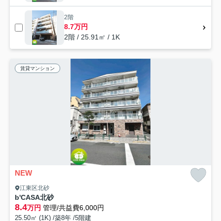
2階
8.7万円
2階 / 25.91㎡ / 1K
賃貸マンション
NEW
江東区北砂
b'CASA北砂
8.4
万円
管理/共益費6,000円
25.50㎡ (1K) /築8年 /5階建