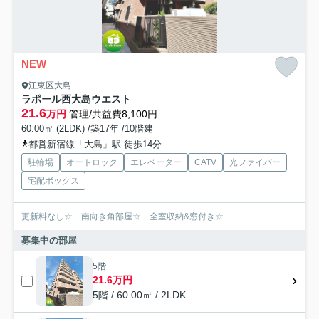
NEW
江東区大島
ラポール西大島ウエスト
21.6
万円
管理/共益費8,100円
60.00㎡ (2LDK) /築17年 /10階建
都営新宿線「大島」駅 徒歩14分
駐輪場
オートロック
エレベーター
CATV
光ファイバー
宅配ボックス
更新料なし☆ 南向き角部屋☆ 全室収納&窓付き☆
募集中の部屋
5階
21.6万円
5階 / 60.00㎡ / 2LDK