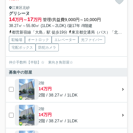
江東区北砂
グリシーヌ
14
17
万円～
万円
管理/共益費9,000円～10,000円
38.27㎡～55.80㎡ (1LDK～2LDK) /築17年 /8階建
都営新宿線「大島」駅 徒歩19分
東京都交通局（バス）「北砂三丁目」バス停下車 徒歩7分
駐輪場
オートロック
エレベーター
光ファイバー
宅配ボックス
防犯カメラ
仲介手数料【半額】☆ 東向き角部屋☆
募集中の部屋
2階
14万円
2階 / 38.27㎡ / 1LDK
2階
14万円
2階 / 38.27㎡ / 1LDK