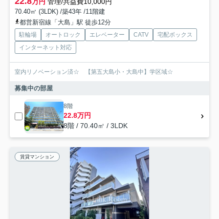
22.8
万円
管理/共益費10,000円
70.40㎡ (3LDK) /築43年 /11階建
都営新宿線「大島」駅 徒歩12分
駐輪場
オートロック
エレベーター
CATV
宅配ボックス
インターネット対応
室内リノベーション済☆ 【第五大島小・大島中】学区域☆
募集中の部屋
8階
22.8万円
8階 / 70.40㎡ / 3LDK
賃貸マンション