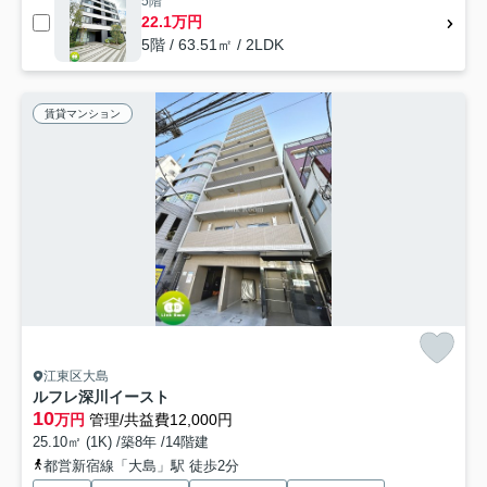
5階
22.1万円
5階 / 63.51㎡ / 2LDK
賃貸マンション
江東区大島
ルフレ深川イースト
10
万円
管理/共益費12,000円
25.10㎡ (1K) /築8年 /14階建
都営新宿線「大島」駅 徒歩2分