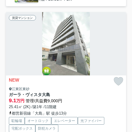
賃貸マンション
NEW
江東区東砂
ガーラ・ヴィスタ大島
9.1
万円
管理/共益費9,000円
25.41㎡ (2K) /築1年 /11階建
都営新宿線「大島」駅 徒歩13分
駐輪場
オートロック
エレベーター
光ファイバー
宅配ボックス
防犯カメラ