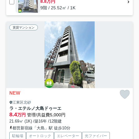
8.8万円
9階 / 25.52㎡ / 1K
賃貸マンション
NEW
江東区北砂
ラ・エテルノ大島ドゥーエ
8.4
万円
管理/共益費5,000円
21.69㎡ (1K) /築16年 /12階建
都営新宿線「大島」駅 徒歩10分
駐輪場
オートロック
エレベーター
光ファイバー