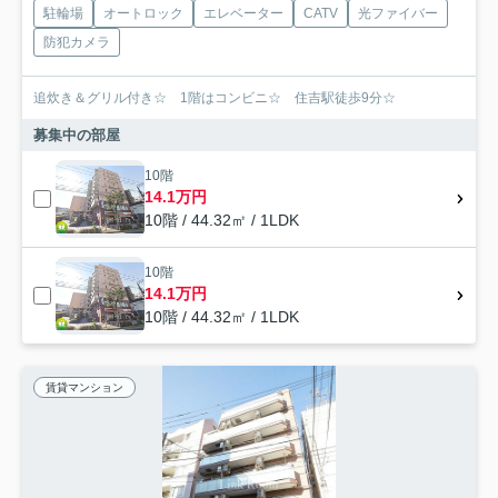
駐輪場
オートロック
エレベーター
CATV
光ファイバー
防犯カメラ
追炊き＆グリル付き☆ 1階はコンビニ☆ 住吉駅徒歩9分☆
募集中の部屋
10階
14.1万円
10階 / 44.32㎡ / 1LDK
10階
14.1万円
10階 / 44.32㎡ / 1LDK
賃貸マンション