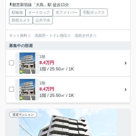
都営新宿線「大島」駅 徒歩11分
駐輪場
オートロック
光ファイバー
宅配ボックス
防犯カメラ
公共下水
ネット無料☆ 洗面所・トイレ独立☆ 追炊き付き☆
募集中の部屋
1階
8.4万円
1階 / 25.50㎡ / 1K
1階
8.4万円
1階 / 25.50㎡ / 1K
賃貸マンション