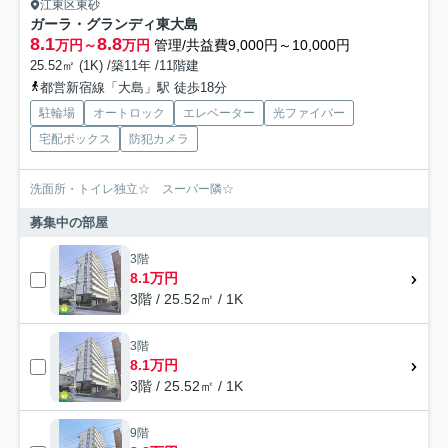
江東区東砂
ガーラ・グランディ東大島
8.1
8.8
万円～
万円
管理/共益費9,000円～10,000円
25.52㎡ (1K) /築11年 /11階建
都営新宿線「大島」駅 徒歩18分
駐輪場
オートロック
エレベーター
光ファイバー
宅配ボックス
防犯カメラ
洗面所・トイレ独立☆ スーパー隣☆
募集中の部屋
3階
8.1万円
3階 / 25.52㎡ / 1K
3階
8.1万円
3階 / 25.52㎡ / 1K
9階