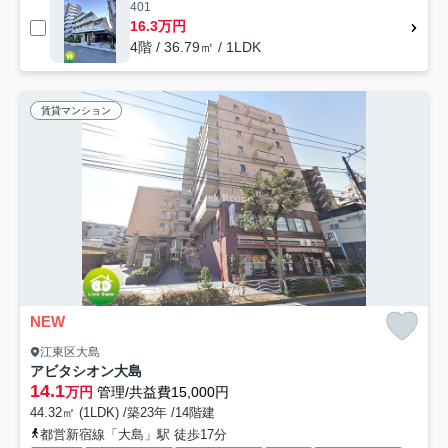
401
16.3万円
4階 / 36.79㎡ / 1LDK
賃貸マンション
NEW
江東区大島
アビタシオン大島
14.1
万円
管理/共益費15,000円
44.32㎡ (1LDK) /築23年 /14階建
都営新宿線「大島」駅 徒歩17分