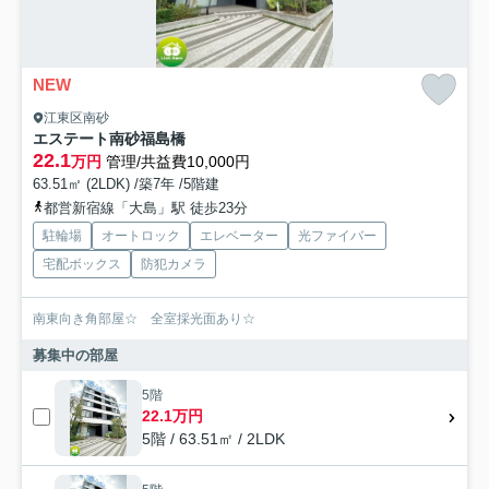
NEW
江東区南砂
エステート南砂福島橋
22.1
万円
管理/共益費10,000円
63.51㎡ (2LDK) /築7年 /5階建
都営新宿線「大島」駅 徒歩23分
駐輪場
オートロック
エレベーター
光ファイバー
宅配ボックス
防犯カメラ
南東向き角部屋☆ 全室採光面あり☆
募集中の部屋
5階
22.1万円
5階 / 63.51㎡ / 2LDK