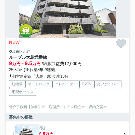
NEW
江東区北砂
ルーブル大島弐番館
9
9.5
万円～
万円
管理/共益費12,000円
25.52㎡ (1K) /築8年 /8階建
都営新宿線「大島」駅 徒歩13分
駐輪場
オートロック
エレベーター
CATV
光ファイバー
宅配ボックス
仲介手数料【無料】☆ 洗面所・トイレ独立☆ 収納充実☆
募集中の部屋
3階
9.5万円