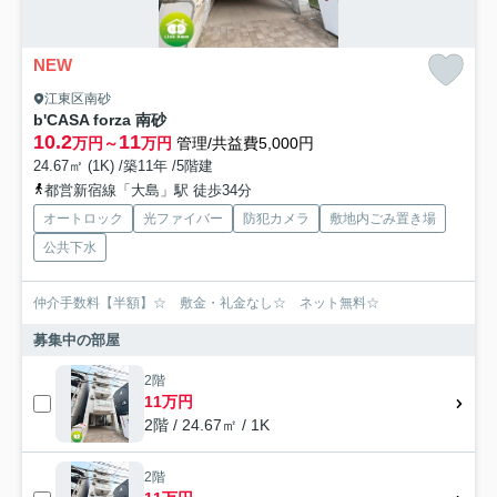
NEW
江東区南砂
b'CASA forza 南砂
10.2
11
万円～
万円
管理/共益費5,000円
24.67㎡ (1K) /築11年 /5階建
都営新宿線「大島」駅 徒歩34分
オートロック
光ファイバー
防犯カメラ
敷地内ごみ置き場
公共下水
仲介手数料【半額】☆ 敷金・礼金なし☆ ネット無料☆
募集中の部屋
2階
11万円
2階 / 24.67㎡ / 1K
2階