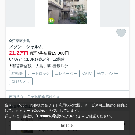
江東区大島
メゾン・シャルム
21.2
万円
管理/共益費15,000円
67.07㎡ (3LDK) /築24年 /12階建
都営新宿線「大島」駅 徒歩12分
駐輪場
オートロック
エレベーター
CATV
光ファイバー
防犯カメラ
南向き☆ 全室収納＆窓付き☆
当サイトでは、お客様の当サイト利用状況把握、サービス向上検討を目的と
募集中の部屋
して、クッキー（Cookie）を使用しています。
詳しくは、当社の
「Cookieの取扱いについて」
をご確認ください。
3階
21.2万円
閉じる
3階 / 67.07㎡ / 3LDK