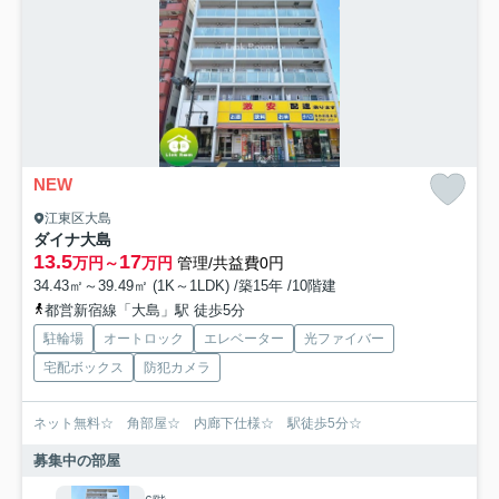
NEW
江東区大島
ダイナ大島
13.5
17
万円～
万円
管理/共益費0円
34.43㎡～39.49㎡ (1K～1LDK) /築15年 /10階建
都営新宿線「大島」駅 徒歩5分
駐輪場
オートロック
エレベーター
光ファイバー
宅配ボックス
防犯カメラ
ネット無料☆ 角部屋☆ 内廊下仕様☆ 駅徒歩5分☆
募集中の部屋