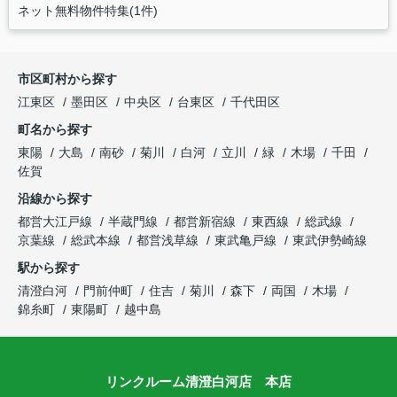
ネット無料物件特集(1件)
市区町村から探す
江東区
墨田区
中央区
台東区
千代田区
町名から探す
東陽
大島
南砂
菊川
白河
立川
緑
木場
千田
佐賀
沿線から探す
都営大江戸線
半蔵門線
都営新宿線
東西線
総武線
京葉線
総武本線
都営浅草線
東武亀戸線
東武伊勢崎線
駅から探す
清澄白河
門前仲町
住吉
菊川
森下
両国
木場
錦糸町
東陽町
越中島
リンクルーム清澄白河店 本店