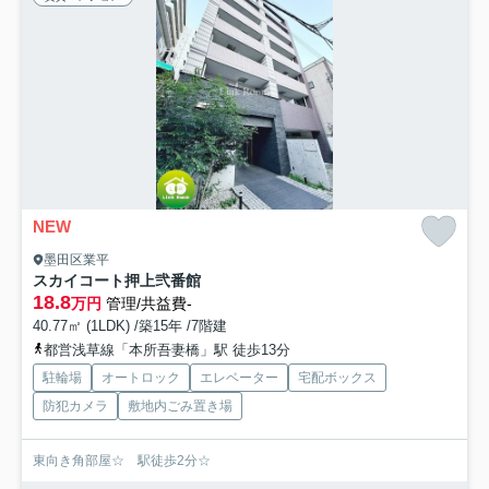
NEW
墨田区業平
スカイコート押上弐番館
18.8
万円
管理/共益費-
40.77㎡ (1LDK) /築15年 /7階建
都営浅草線「本所吾妻橋」駅 徒歩13分
駐輪場
オートロック
エレベーター
宅配ボックス
防犯カメラ
敷地内ごみ置き場
東向き角部屋☆ 駅徒歩2分☆