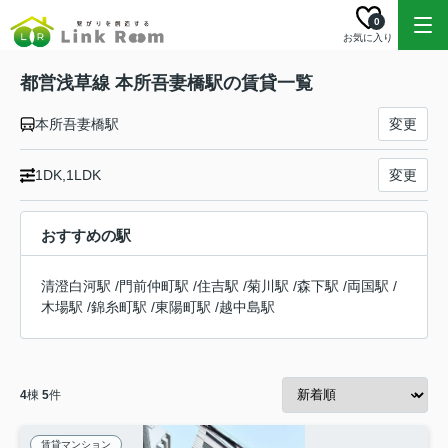
0
お気に入り
都営浅草線 本所吾妻橋駅の賃貸一覧
本所吾妻橋駅
変更
1DK,1LDK
変更
おすすめの駅
清澄白河駅
/
門前仲町駅
/
住吉駅
/
菊川駅
/
森下駅
/
両国駅
/
木場駅
/
錦糸町駅
/
東陽町駅
/
越中島駅
4
棟
5
件
賃貸マンション