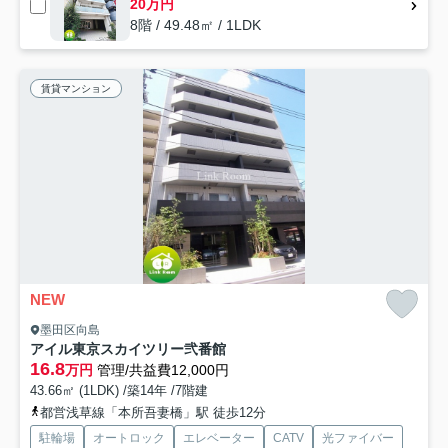
20万円
8階 / 49.48㎡ / 1LDK
賃貸マンション
NEW
墨田区向島
アイル東京スカイツリー弐番館
16.8
万円
管理/共益費12,000円
43.66㎡ (1LDK) /築14年 /7階建
都営浅草線「本所吾妻橋」駅 徒歩12分
駐輪場
オートロック
エレベーター
CATV
光ファイバー