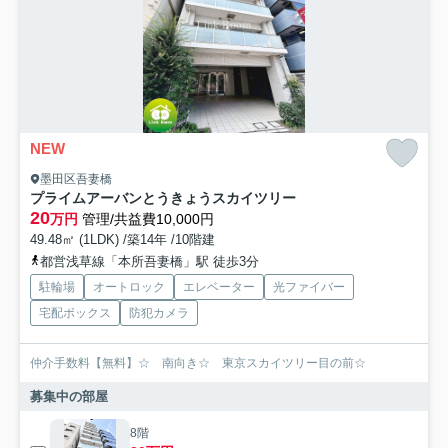
NEW
墨田区吾妻橋
プライムアーバンとうきょうスカイツリー
20
万円
管理/共益費10,000円
49.48㎡ (1LDK) /築14年 /10階建
都営浅草線「本所吾妻橋」駅 徒歩3分
駐輪場
オートロック
エレベーター
光ファイバー
宅配ボックス
防犯カメラ
仲介手数料【無料】☆ 南向き☆ 東京スカイツリー目の前☆
募集中の部屋
8階