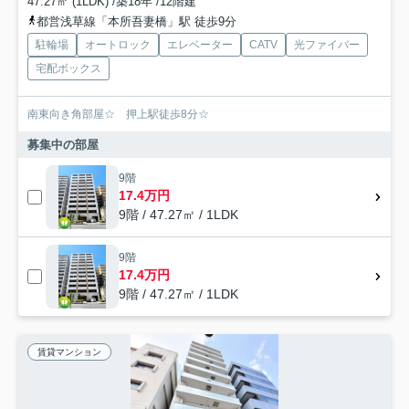
47.27㎡ (1LDK) /築18年 /12階建
都営浅草線「本所吾妻橋」駅 徒歩9分
駐輪場
オートロック
エレベーター
CATV
光ファイバー
宅配ボックス
南東向き角部屋☆ 押上駅徒歩8分☆
募集中の部屋
9階
17.4万円
9階 / 47.27㎡ / 1LDK
9階
17.4万円
9階 / 47.27㎡ / 1LDK
賃貸マンション