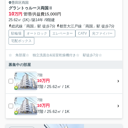
墨田区両国
グラントゥルース両国Ⅱ
10
万円
管理/共益費15,000円
25.62㎡ (1K) /築14年 /9階建
総武線「両国」駅 徒歩7分
都営大江戸線「両国」駅 徒歩7分
駐輪場
オートロック
エレベーター
CATV
光ファイバー
宅配ボックス
☆ 角部屋☆ 独立洗面台&浴室乾燥機付き☆ 駅徒歩7分☆
募集中の部屋
7階
10万円
7階 / 25.62㎡ / 1K
7階
10万円
7階 / 25.62㎡ / 1K