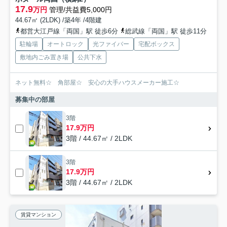
17.9
万円
管理/共益費5,000円
44.67㎡ (2LDK) /築4年 /4階建
都営大江戸線「両国」駅 徒歩6分
総武線「両国」駅 徒歩11分
駐輪場
オートロック
光ファイバー
宅配ボックス
敷地内ごみ置き場
公共下水
ネット無料☆ 角部屋☆ 安心の大手ハウスメーカー施工☆
募集中の部屋
3階
17.9万円
3階 / 44.67㎡ / 2LDK
3階
17.9万円
3階 / 44.67㎡ / 2LDK
賃貸マンション