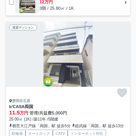
12万円
3階 / 25.80㎡ / 1K
賃貸マンション
墨田区石原
b'CASA両国
11.5
万円
管理/共益費5,000円
25.00㎡ (1K) /築11年 /5階建
都営大江戸線「両国」駅 徒歩5分
総武線「両国」駅 徒歩13分
駐輪場
オートロック
CATV
インターネット対応