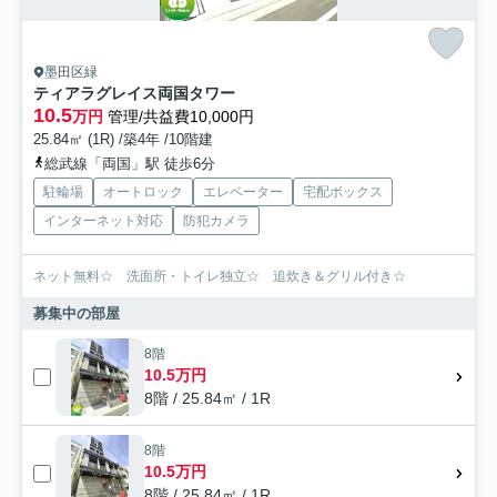
墨田区緑
ティアラグレイス両国タワー
10.5
万円
管理/共益費10,000円
25.84㎡ (1R) /築4年 /10階建
総武線「両国」駅 徒歩6分
駐輪場
オートロック
エレベーター
宅配ボックス
インターネット対応
防犯カメラ
ネット無料☆ 洗面所・トイレ独立☆ 追炊き＆グリル付き☆
募集中の部屋
8階
10.5万円
8階 / 25.84㎡ / 1R
8階
10.5万円
8階 / 25.84㎡ / 1R