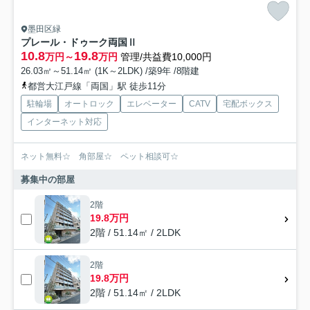
墨田区緑
プレール・ドゥーク両国Ⅱ
10.8
19.8
万円～
万円
管理/共益費10,000円
26.03㎡～51.14㎡ (1K～2LDK) /築9年 /8階建
都営大江戸線「両国」駅 徒歩11分
駐輪場
オートロック
エレベーター
CATV
宅配ボックス
インターネット対応
ネット無料☆ 角部屋☆ ペット相談可☆
募集中の部屋
2階
19.8万円
2階 / 51.14㎡ / 2LDK
2階
19.8万円
2階 / 51.14㎡ / 2LDK