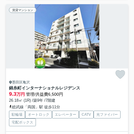
賃貸マンション
墨田区亀沢
錦糸町インターナショナルレジデンス
9.3
万円
管理/共益費6,500円
26.18㎡ (1R) /築9年 /7階建
総武線「両国」駅 徒歩11分
駐輪場
オートロック
エレベーター
CATV
光ファイバー
宅配ボックス