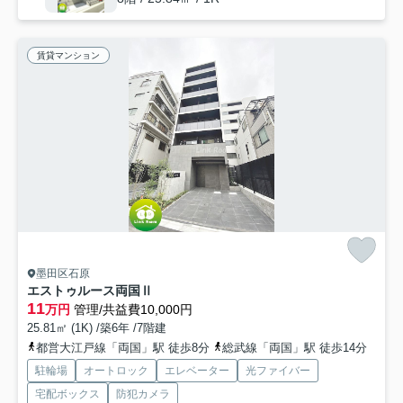
賃貸マンション
墨田区石原
エストゥルース両国Ⅱ
11
万円
管理/共益費10,000円
25.81㎡ (1K) /築6年 /7階建
都営大江戸線「両国」駅 徒歩8分
総武線「両国」駅 徒歩14分
駐輪場
オートロック
エレベーター
光ファイバー
宅配ボックス
防犯カメラ