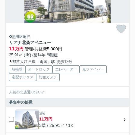
墨田区亀沢
リアナ北斎アベニュー
11
万円
管理/共益費5,000円
25.91㎡ (1K) /築14年 /9階建
都営大江戸線「両国」駅 徒歩12分
駐輪場
オートロック
エレベーター
光ファイバー
宅配ボックス
防犯カメラ
人気の北斎通り沿い☆
募集中の部屋
3階
11万円
3階 / 25.91㎡ / 1K