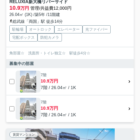
RELUXIA新大橋リバーサイド
10.9
万円
管理/共益費12,000円
26.04㎡ (1K) /築5年 /11階建
総武線「両国」駅 徒歩14分
駐輪場
オートロック
エレベーター
光ファイバー
宅配ボックス
防犯カメラ
角部屋☆ 洗面所・トイレ独立☆ 駅徒歩4分☆
募集中の部屋
7階
10.9万円
7階 / 26.04㎡ / 1K
7階
10.9万円
7階 / 26.04㎡ / 1K
賃貸マンション