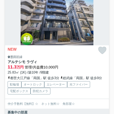
NEW
墨田区緑
アルテシモ ラヴィ
11.3
万円
管理/共益費10,000円
25.83㎡ (1K) /築10年 /9階建
都営大江戸線「両国」駅 徒歩3分
総武線「両国」駅 徒歩9分
駐輪場
オートロック
エレベーター
光ファイバー
宅配ボックス
防犯カメラ
仲介手数料【無料】☆ ネット無料☆ 角部屋☆
募集中の部屋