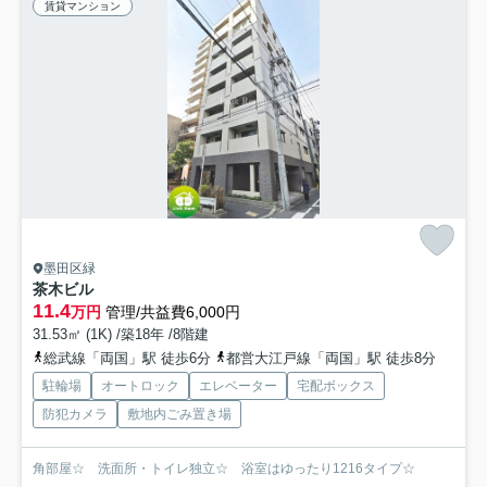
賃貸マンション
墨田区緑
茶木ビル
11.4
万円
管理/共益費6,000円
31.53㎡ (1K) /築18年 /8階建
総武線「両国」駅 徒歩6分
都営大江戸線「両国」駅 徒歩8分
駐輪場
オートロック
エレベーター
宅配ボックス
防犯カメラ
敷地内ごみ置き場
角部屋☆ 洗面所・トイレ独立☆ 浴室はゆったり1216タイプ☆