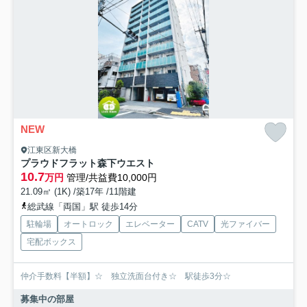
NEW
江東区新大橋
プラウドフラット森下ウエスト
10.7
万円
管理/共益費10,000円
21.09㎡ (1K) /築17年 /11階建
総武線「両国」駅 徒歩14分
駐輪場
オートロック
エレベーター
CATV
光ファイバー
宅配ボックス
仲介手数料【半額】☆ 独立洗面台付き☆ 駅徒歩3分☆
募集中の部屋