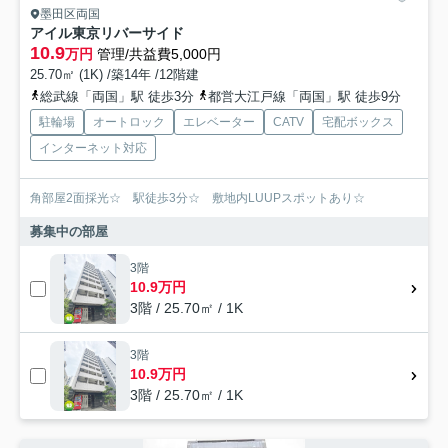
墨田区両国
アイル東京リバーサイド
10.9
万円
管理/共益費5,000円
25.70㎡ (1K) /築14年 /12階建
総武線「両国」駅 徒歩3分
都営大江戸線「両国」駅 徒歩9分
駐輪場
オートロック
エレベーター
CATV
宅配ボックス
インターネット対応
角部屋2面採光☆ 駅徒歩3分☆ 敷地内LUUPスポットあり☆
募集中の部屋
3階
10.9万円
3階 / 25.70㎡ / 1K
3階
10.9万円
3階 / 25.70㎡ / 1K