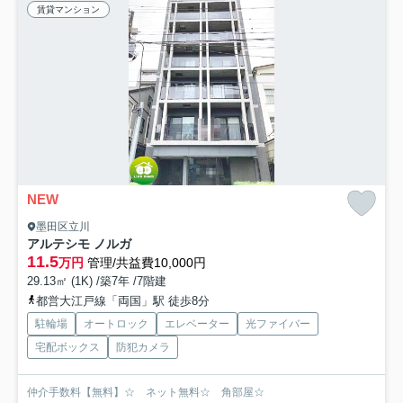
賃貸マンション
NEW
墨田区立川
アルテシモ ノルガ
11.5
万円
管理/共益費10,000円
29.13㎡ (1K) /築7年 /7階建
都営大江戸線「両国」駅 徒歩8分
駐輪場
オートロック
エレベーター
光ファイバー
宅配ボックス
防犯カメラ
仲介手数料【無料】☆ ネット無料☆ 角部屋☆