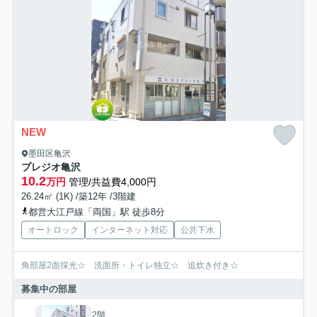
NEW
墨田区亀沢
プレジオ亀沢
10.2
万円
管理/共益費4,000円
26.24㎡ (1K) /築12年 /3階建
都営大江戸線「両国」駅 徒歩8分
オートロック
インターネット対応
公共下水
角部屋2面採光☆ 洗面所・トイレ独立☆ 追炊き付き☆
募集中の部屋
2階