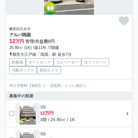
墨田区本所
アルバ両国
12
万円
管理/共益費0円
25.80㎡ (1K) /築11年 /7階建
都営大江戸線「両国」駅 徒歩7分
駐輪場
オートロック
エレベーター
光ファイバー
宅配ボックス
防犯カメラ
仲介手数料【無料】☆ 洗面所・トイレ独立☆
募集中の部屋
3階
12万円
3階 / 25.80㎡ / 1K
3階