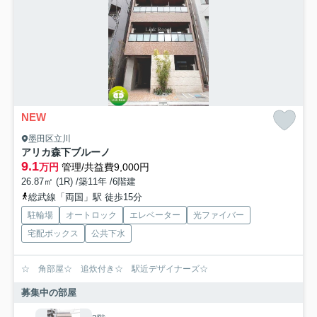
NEW
墨田区立川
アリカ森下ブルーノ
9.1
万円
管理/共益費9,000円
26.87㎡ (1R) /築11年 /6階建
総武線「両国」駅 徒歩15分
駐輪場
オートロック
エレベーター
光ファイバー
宅配ボックス
公共下水
☆ 角部屋☆ 追炊付き☆ 駅近デザイナーズ☆
募集中の部屋