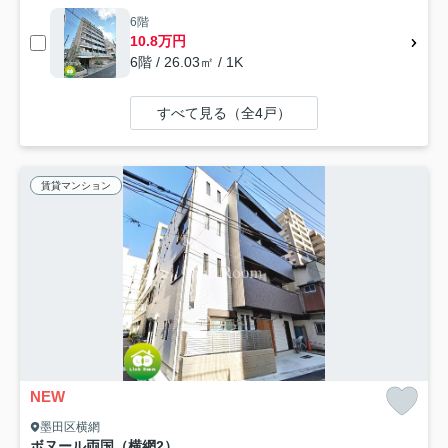
6階
10.8万円
6階 / 26.03㎡ / 1K
すべて見る（全4戸）
賃貸マンション
NEW
墨田区横網
ボヌール両国（横網2）