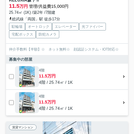
RELUXIA森下Ⅱ
11.5
万円
管理/共益費15,000円
25.74㎡ (1K) /築2年 /7階建
総武線「両国」駅 徒歩17分
駐輪場
オートロック
エレベーター
光ファイバー
宅配ボックス
防犯カメラ
仲介手数料【半額】☆ ネット無料☆ 顔認証システム・IOT対応☆
募集中の部屋
4階
11.5万円
4階 / 25.74㎡ / 1K
4階
11.5万円
4階 / 25.74㎡ / 1K
賃貸マンション