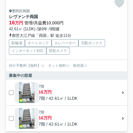
墨田区両国
レヴァンテ両国
16
万円
管理/共益費10,000円
42.61㎡ (1LDK) /築9年 /9階建
都営大江戸線「両国」駅 徒歩11分
駐輪場
オートロック
エレベーター
宅配ボックス
インターネット対応
防犯カメラ
仲介手数料【無料】☆ ネット無料☆ 角部屋☆
募集中の部屋
7階
16万円
7階 / 42.61㎡ / 1LDK
7階
16万円
7階 / 42.61㎡ / 1LDK