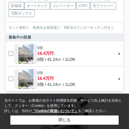
駐輪場
オートロック
エレベーター
CATV
光ファイバー
宅配ボックス
ネット無料☆ 南東向き角部屋☆ WIC&カウンターキッチン付き☆
募集中の部屋
6階
16.4万円
6階 / 41.24㎡ / 1LDK
6階
16.4万円
6階 / 41.24㎡ / 1LDK
当サイトでは、お客様の当サイト利用状況把握、サービス向上検討を目的と
賃貸マンション
して、クッキー（Cookie）を使用しています。
詳しくは、当社の
「Cookieの取扱いについて」
をご確認ください。
閉じる