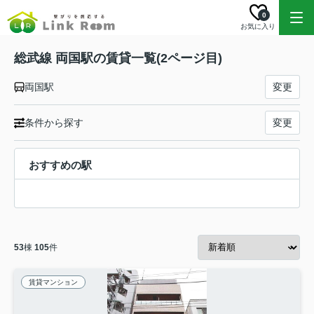
0
お気に入り
総武線 両国駅の賃貸一覧(2ページ目)
両国駅
変更
条件から探す
変更
おすすめの駅
53
棟
105
件
賃貸マンション