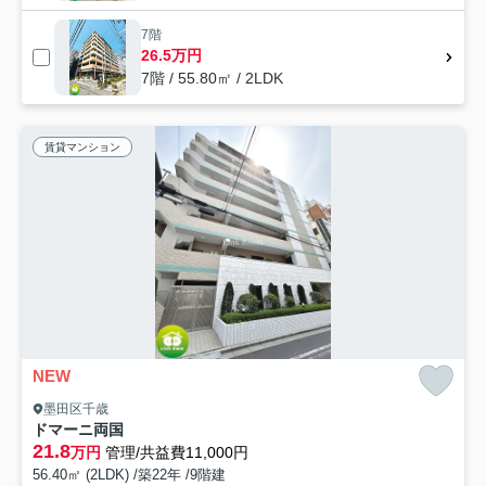
7階
26.5万円
7階 / 55.80㎡ / 2LDK
賃貸マンション
NEW
墨田区千歳
ドマーニ両国
21.8
万円
管理/共益費11,000円
56.40㎡ (2LDK) /築22年 /9階建