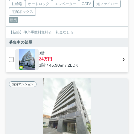
駐輪場
オートロック
エレベーター
CATV
光ファイバー
宅配ボックス
新築
【新築】仲介手数料無料☆ 礼金なし☆
募集中の部屋
3階
24万円
3階 / 45.90㎡ / 2LDK
賃貸マンション