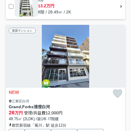
8階
13.2万円
8階 / 28.49㎡ / 2K
賃貸マンション
NEW
江東区白河
Grand,Forks清澄白河
26
万円
管理/共益費12,000円
49.75㎡ (2LDK) /築1年 /7階建
都営新宿線「菊川」駅 徒歩12分