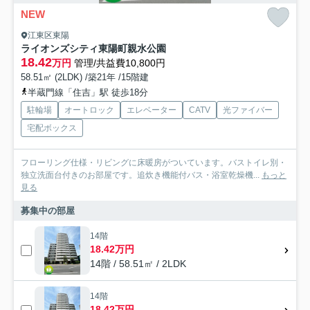
NEW
江東区東陽
ライオンズシティ東陽町親水公園
18.42
万円
管理/共益費10,800円
58.51㎡ (2LDK) /築21年 /15階建
半蔵門線「住吉」駅 徒歩18分
駐輪場
オートロック
エレベーター
CATV
光ファイバー
宅配ボックス
フローリング仕様・リビングに床暖房がついています。バストイレ別・
独立洗面台付きのお部屋です。追炊き機能付バス・浴室乾燥機...
もっと
見る
募集中の部屋
14階
18.42万円
14階 / 58.51㎡ / 2LDK
14階
18.42万円