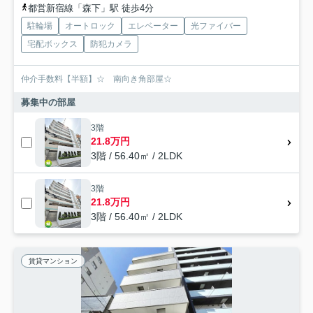
都営新宿線「森下」駅 徒歩4分
駐輪場
オートロック
エレベーター
光ファイバー
宅配ボックス
防犯カメラ
仲介手数料【半額】☆ 南向き角部屋☆
募集中の部屋
3階
21.8万円
3階 / 56.40㎡ / 2LDK
3階
21.8万円
3階 / 56.40㎡ / 2LDK
賃貸マンション