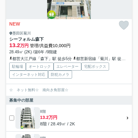
NEW
墨田区菊川
シーフォルム森下
13.2
万円
管理/共益費10,000円
28.49㎡ (2K) /築6年 /9階建
都営大江戸線「森下」駅 徒歩5分
都営新宿線「菊川」駅 徒歩4分
駐輪場
オートロック
エレベーター
宅配ボックス
インターネット対応
防犯カメラ
☆ ネット無料☆ 南向き角部屋☆
募集中の部屋
8階
13.2万円
8階 / 28.49㎡ / 2K