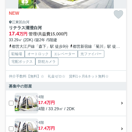
NEW
江東区白河
リテラス清澄白河
17.4
万円
管理/共益費15,000円
33.29㎡ (2DK) /築2年 /5階建
都営大江戸線「森下」駅 徒歩9分
都営新宿線「菊川」駅 徒歩17分
駐輪場
オートロック
エレベーター
光ファイバー
宅配ボックス
防犯カメラ
仲介手数料【無料】☆ 礼金ゼロ☆ 賃料1ヶ月&ネット無料☆
募集中の部屋
4階
17.4万円
4階 / 33.29㎡ / 2DK
4階
17.4万円