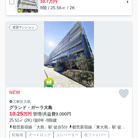
10.7万円
9階 / 25.56㎡ / 2K
賃貸マンション
NEW
江東区大島
グランド・ガーラ大島
10.25
万円
管理/共益費9,000円
25.51㎡ (2K) /築8年 /8階建
都営新宿線「大島」駅 徒歩5分
都営新宿線「東大島」駅 徒歩11分
駐輪場
オートロック
エレベーター
光ファイバー