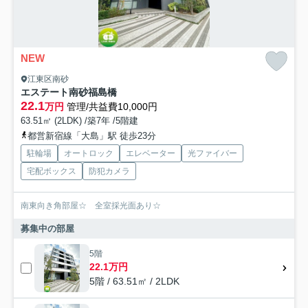
NEW
江東区南砂
エステート南砂福島橋
22.1
万円
管理/共益費10,000円
63.51㎡ (2LDK) /築7年 /5階建
都営新宿線「大島」駅 徒歩23分
駐輪場
オートロック
エレベーター
光ファイバー
宅配ボックス
防犯カメラ
南東向き角部屋☆ 全室採光面あり☆
募集中の部屋
5階
22.1万円
5階 / 63.51㎡ / 2LDK