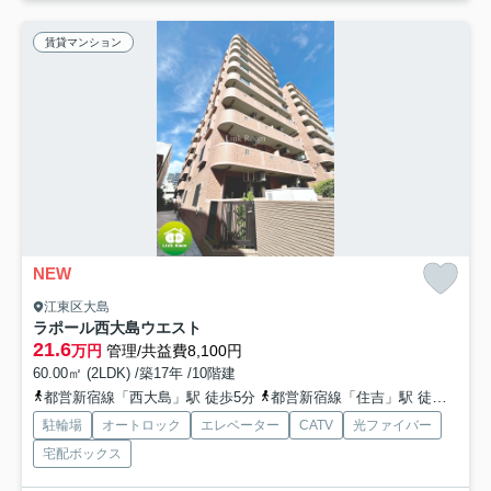
賃貸マンション
NEW
江東区大島
ラポール西大島ウエスト
21.6
万円
管理/共益費8,100円
60.00㎡ (2LDK) /築17年 /10階建
都営新宿線「西大島」駅 徒歩5分
都営新宿線「住吉」駅 徒歩14分
駐輪場
オートロック
エレベーター
CATV
光ファイバー
宅配ボックス