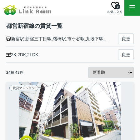
0
お気に入り
都営新宿線の賃貸一覧
新宿駅,新宿三丁目駅,曙橋駅,市ケ谷駅,九段下駅,神保町駅,淡路町駅,岩本町駅,馬喰町駅,浜町駅,森下駅,菊川駅,住吉駅,西大島駅,大島駅,東大島駅,船堀駅,一之江駅,瑞江駅,篠崎駅,本八幡駅
変更
2K,2DK,2LDK
変更
24
棟
43
件
賃貸マンション