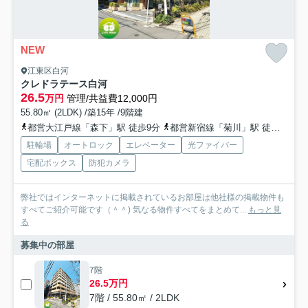
NEW
江東区白河
クレドラテース白河
26.5
万円
管理/共益費12,000円
55.80㎡ (2LDK) /築15年 /9階建
都営大江戸線「森下」駅 徒歩9分
都営新宿線「菊川」駅 徒歩17分
駐輪場
オートロック
エレベーター
光ファイバー
宅配ボックス
防犯カメラ
弊社ではインターネットに掲載されているお部屋は他社様の掲載物件も
すべてご紹介可能です（＾＾) 気なる物件すべてをまとめて...
もっと見
る
募集中の部屋
7階
26.5万円
7階 / 55.80㎡ / 2LDK