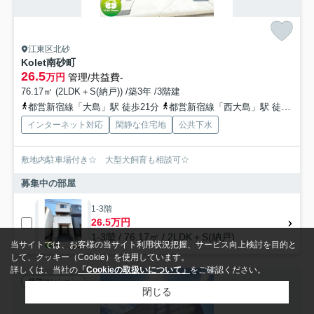
江東区北砂
Kolet南砂町
26.5
万円
管理/共益費-
76.17㎡ (2LDK＋S(納戸)) /築3年 /3階建
都営新宿線「大島」駅 徒歩21分
都営新宿線「西大島」駅 徒歩29分
インターネット対応
閑静な住宅地
公共下水
敷地内駐車場付き☆ 大型犬飼育も相談可☆
募集中の部屋
1-3階
26.5万円
1-3階 / 76.17㎡ / 2LDK＋S(納戸)
当サイトでは、お客様の当サイト利用状況把握、サービス向上検討を目的と
して、クッキー（Cookie）を使用しています。
詳しくは、当社の
「Cookieの取扱いについて」
をご確認ください。
賃貸マンション
閉じる