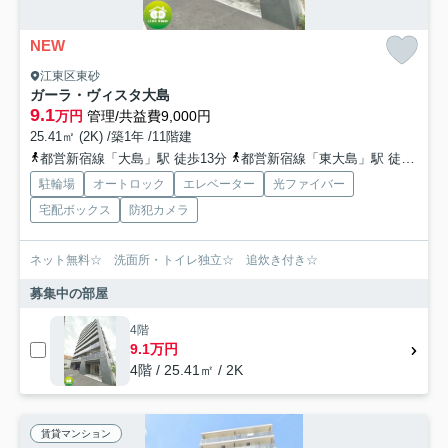
NEW
江東区東砂
ガーラ・ヴィスタ大島
9.1
万円
管理/共益費9,000円
25.41㎡ (2K) /築1年 /11階建
都営新宿線「大島」駅 徒歩13分
都営新宿線「東大島」駅 徒歩13分
駐輪場
オートロック
エレベーター
光ファイバー
宅配ボックス
防犯カメラ
ネット無料☆ 洗面所・トイレ独立☆ 追炊き付き☆
募集中の部屋
4階
9.1万円
4階 / 25.41㎡ / 2K
賃貸マンション