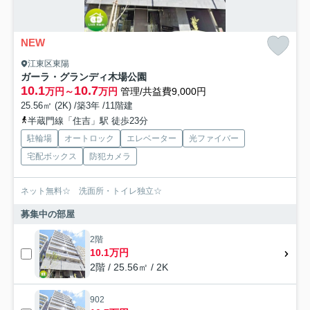
NEW
江東区東陽
ガーラ・グランディ木場公園
10.1
10.7
万円～
万円
管理/共益費9,000円
25.56㎡ (2K) /築3年 /11階建
半蔵門線「住吉」駅 徒歩23分
駐輪場
オートロック
エレベーター
光ファイバー
宅配ボックス
防犯カメラ
ネット無料☆ 洗面所・トイレ独立☆
募集中の部屋
2階
10.1万円
2階 / 25.56㎡ / 2K
902