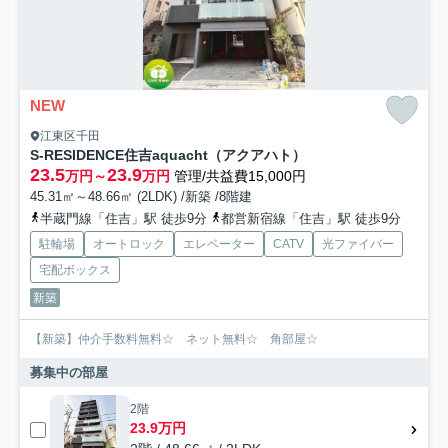
NEW
江東区千田
S-RESIDENCE住吉aquacht（アクアハト）
23.5
23.9
万円～
万円
管理/共益費15,000円
45.31㎡～48.66㎡ (2LDK) /新築 /8階建
半蔵門線「住吉」駅 徒歩9分
都営新宿線「住吉」駅 徒歩9分
駐輪場
オートロック
エレベーター
CATV
光ファイバー
宅配ボックス
新築
【新築】仲介手数料無料☆ ネット無料☆ 角部屋☆
募集中の部屋
2階
23.9万円