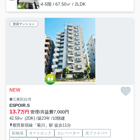
4-5階 / 67.50㎡ / 2LDK
賃貸マンション
NEW
江東区白河
ESPOIR.S
13.7
万円
管理/共益費7,000円
42.59㎡ (2DK) /築23年 /10階建
都営新宿線「菊川」駅 徒歩11分
駐輪場
オートロック
エレベーター
光ファイバー