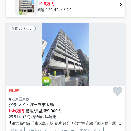
10.5万円
8階 / 25.43㎡ / 2K
賃貸マンション
NEW
江東区東砂
グランド・ガーラ東大島
9.5
万円
管理/共益費9,000円
25.51㎡ (2K) /築5年 /14階建
都営新宿線「東大島」駅 徒歩14分
都営新宿線「西大島」駅 徒歩30分
駐輪場
オートロック
エレベーター
宅配ボックス