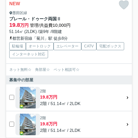
NEW
墨田区緑
プレール・ドゥーク両国Ⅱ
19.8
万円
管理/共益費10,000円
51.14㎡ (2LDK) /築9年 /8階建
都営新宿線「菊川」駅 徒歩8分
駐輪場
オートロック
エレベーター
CATV
宅配ボックス
インターネット対応
ネット無料☆ 角部屋☆ ペット相談可☆
募集中の部屋
2階
19.8万円
2階 / 51.14㎡ / 2LDK
2階
19.8万円
2階 / 51.14㎡ / 2LDK