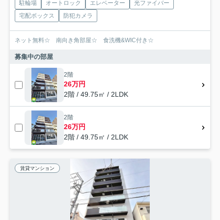
駐輪場
オートロック
エレベーター
光ファイバー
宅配ボックス
防犯カメラ
ネット無料☆ 南向き角部屋☆ 食洗機&WIC付き☆
募集中の部屋
2階
26万円
2階 / 49.75㎡ / 2LDK
2階
26万円
2階 / 49.75㎡ / 2LDK
賃貸マンション