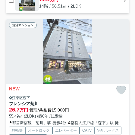
14階 / 58.51㎡ / 2LDK
賃貸マンション
NEW
江東区森下
フレンシア菊川
26.7
万円
管理/共益費15,000円
55.49㎡ (2LDK) /築6年 /11階建
都営新宿線「菊川」駅 徒歩4分
都営大江戸線「森下」駅 徒歩9分
駐輪場
オートロック
エレベーター
CATV
宅配ボックス