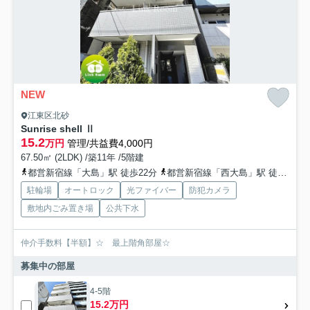
NEW
江東区北砂
Sunrise shell Ⅱ
15.2
万円
管理/共益費4,000円
67.50㎡ (2LDK) /築11年 /5階建
都営新宿線「大島」駅 徒歩22分
都営新宿線「西大島」駅 徒歩26分
駐輪場
オートロック
光ファイバー
防犯カメラ
敷地内ごみ置き場
公共下水
仲介手数料【半額】☆ 最上階角部屋☆
募集中の部屋
4-5階
15.2万円