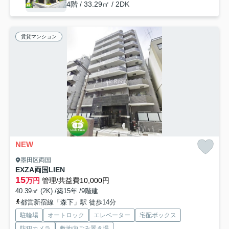
4階 / 33.29㎡ / 2DK
賃貸マンション
NEW
墨田区両国
EXZA両国LIEN
15
万円
管理/共益費10,000円
40.39㎡ (2K) /築15年 /9階建
都営新宿線「森下」駅 徒歩14分
駐輪場
オートロック
エレベーター
宅配ボックス
防犯カメラ
敷地内ごみ置き場