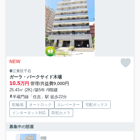
NEW
江東区千石
ガーラ・パークサイド木場
10.5
万円
管理/共益費9,000円
25.43㎡ (2K) /築5年 /9階建
半蔵門線「住吉」駅 徒歩22分
駐輪場
オートロック
エレベーター
宅配ボックス
インターネット対応
防犯カメラ
募集中の部屋
8階